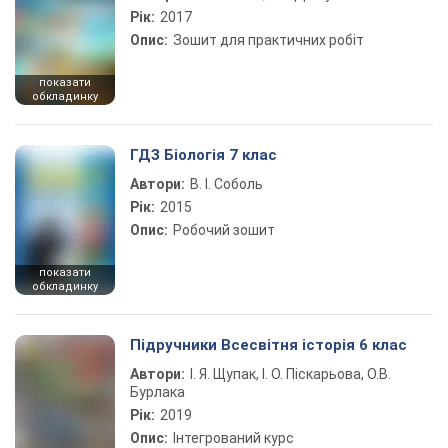
Рік:
2017
Опис:
Зошит для практичних робіт
показати
обкладинку
ГДЗ Біологія 7 клас
Автори:
В. І. Соболь
Рік:
2015
Опис:
Робочий зошит
показати
обкладинку
Підручники Всесвітня історія 6 клас
Автори:
І. Я. Щупак, І. О. Піскарьова, О.В.
Бурлака
Рік:
2019
Опис:
Інтегрований курс