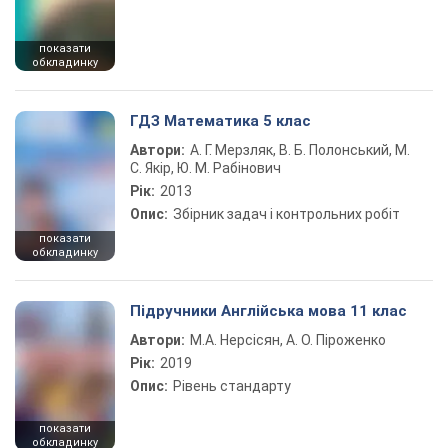
показати
обкладинку
ГДЗ Математика 5 клас
Автори:
А. Г. Мерзляк, В. Б. Полонський, М.
С. Якір, Ю. М. Рабінович
Рік:
2013
Опис:
Збірник задач і контрольних робіт
показати
обкладинку
Підручники Англійська мова 11 клас
Автори:
М.А. Нерсісян, А. О. Піроженко
Рік:
2019
Опис:
Рівень стандарту
показати
обкладинку