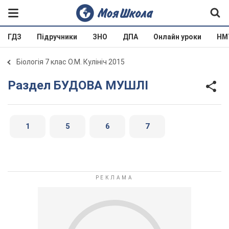
ГДЗ
Підручники
ЗНО
ДПА
Онлайн уроки
НМ
Біологія 7 клас О.М. Кулініч 2015
Раздел БУДОВА МУШЛІ
1
5
6
7