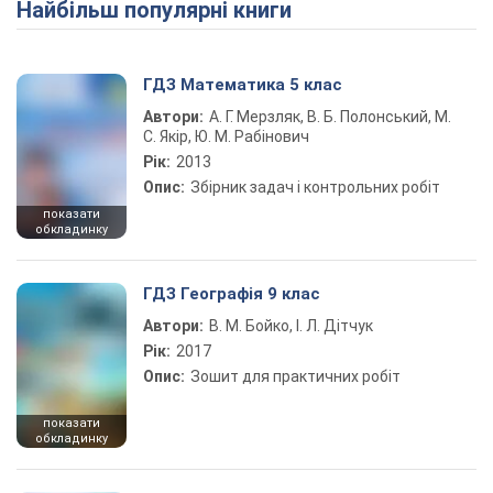
Найбільш популярні книги
ГДЗ Математика 5 клас
Автори:
А. Г. Мерзляк, В. Б. Полонський, М.
С. Якір, Ю. М. Рабінович
Рік:
2013
Опис:
Збірник задач і контрольних робіт
показати
обкладинку
ГДЗ Географія 9 клас
Автори:
В. М. Бойко, І. Л. Дітчук
Рік:
2017
Опис:
Зошит для практичних робіт
показати
обкладинку