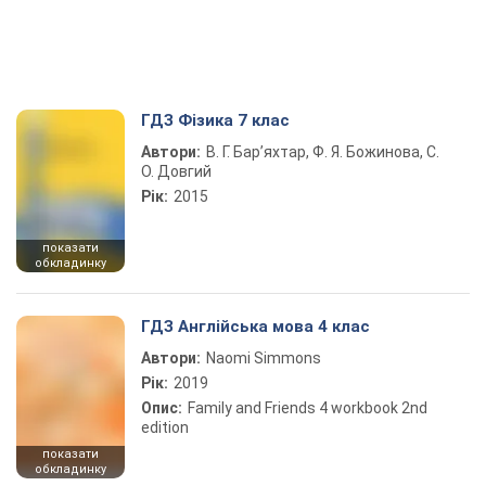
ГДЗ Фізика 7 клас
Автори:
В. Г. Бар’яхтар, Ф. Я. Божинова, С.
О. Довгий
Рік:
2015
показати
обкладинку
ГДЗ Англійська мова 4 клас
Автори:
Naomi Simmons
Рік:
2019
Опис:
Family and Friends 4 workbook 2nd
edition
показати
обкладинку