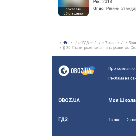
Рік:
2018
Опис:
Рівень станда
показати
обкладинку
✅ ГДЗ ✅
⚡ 7 клас ⚡
Біо
§ 20. Птахи: розмноження та розвиток. Се
Про компанію
Реклама на сай
OBOZ.UA
Моя Школа
ГДЗ
1 клас
2 кл