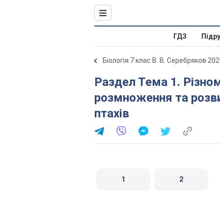
ГДЗ
Підр
Біологія 7 клас В. В. Серебряков 20
Раздел Тема 1. Різноманітність тварин. § 20. Птахи:
розмноження та розви
птахів
1
2