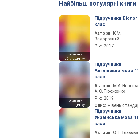
Найбільш популярні книги
Підручники Біолог
клас
Автори:
К.М.
Задорожній
Рік:
2017
показати
обкладинку
Підручники
Англійська мова 1
клас
Автори:
М.А. Нерсіся
А. О. Піроженко
Рік:
2019
показати
обкладинку
Опис:
Рівень станда
Підручники
Українська мова 1
клас
Автори:
О. П. Глазов