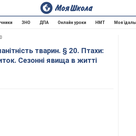
учники
ЗНО
ДПА
Онлайн уроки
НМТ
Моя їдаль
20
ток. Сезонні явища в житті