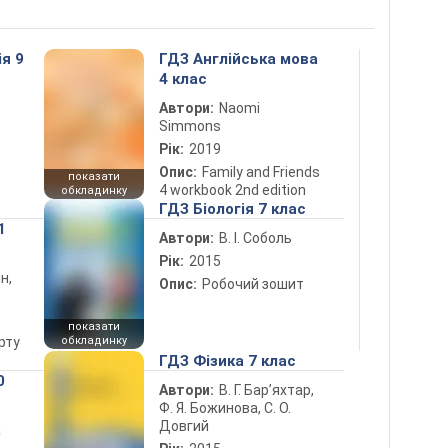
ія 9
ГДЗ Англійська мова
4 клас
Автори:
Naomi
Simmons
Рік:
2019
Опис:
Family and Friends
показати
4 workbook 2nd edition
обкладинку
ГДЗ Біологія 7 клас
1
Автори:
В. І. Соболь
Рік:
2015
н,
Опис:
Робочий зошит
показати
рту
обкладинку
ГДЗ Фізика 7 клас
0
Автори:
В. Г. Бар’яхтар,
Ф. Я. Божинова, С. О.
Довгий
а