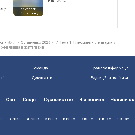
Рік:
2015
рту
показати
обкладинку
логія ✍
Остапченко 2020
Тема 1. Різноманітність тварин
зонні явища в житті птахів
Команда
Правова інформація
ті
Документи
Редакційна політика
Світ
Спорт
Суспільство
Всі новини
Новини ос
ас
3 клас
4 клас
5 клас
6 клас
7 клас
8 клас
9 клас