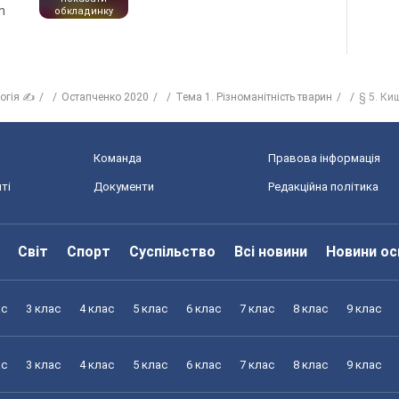
n
обкладинку
логія ✍
Остапченко 2020
Тема 1. Різноманітність тварин
§ 5. Ки
Команда
Правова інформація
ті
Документи
Редакційна політика
Світ
Спорт
Суспільство
Всі новини
Новини ос
ас
3 клас
4 клас
5 клас
6 клас
7 клас
8 клас
9 клас
ас
3 клас
4 клас
5 клас
6 клас
7 клас
8 клас
9 клас