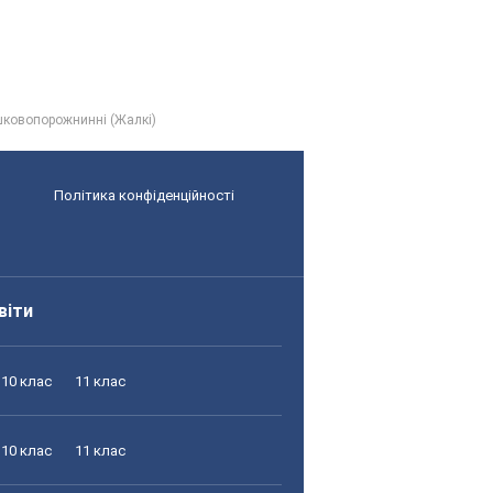
шковопорожнинні (Жалкі)
Політика конфіденційності
віти
10 клас
11 клас
10 клас
11 клас