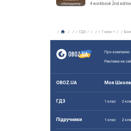
4 workbook 2nd editio
обкладинку
✅ ГДЗ ✅
⚡ 7 клас ⚡
Біо
Про компанію
Реклама на сай
OBOZ.UA
Моя Школа
ГДЗ
1 клас
2 кл
Підручники
1 клас
2 кл