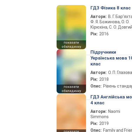
ГДЗ Фізика 8 клас
Автори:
В. Г. Бар’яхт
Ф. Я. Божинова, О. О.
Кірюхіна, С. О. Довги
Рік:
2016
показати
обкладинку
Підручники
Українська мова 1
клас
Автори:
О. П. Глазов
Рік:
2018
Опис:
Рівень станда
показати
обкладинку
ГДЗ Англійська м
4 клас
Автори:
Naomi
Simmons
Рік:
2019
Опис:
Family and Fri
показати