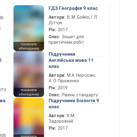
ГДЗ Географія 9 клас
ар,
Автори:
В. М. Бойко, І. Л.
Дітчук
й
Рік:
2017
Опис:
Зошит для
практичних робіт
показати
обкладинку
Підручники
0
Англійська мова 11
клас
а
Автори:
М.А. Нерсісян,
А. О. Піроженко
Рік:
2019
рту
показати
обкладинку
Опис:
Рівень стандарту
ова
Підручники Біологія 9
клас
Автори:
К.М.
Задорожній
Рік:
2017
ends
показати