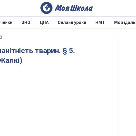
учники
ЗНО
ДПА
Онлайн уроки
НМТ
Моя їдаль
20
Жалкі)