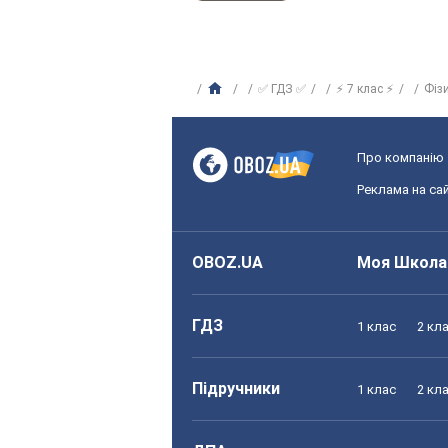
✅ ГДЗ ✅
⚡ 7 клас ⚡
Фіз
Про компанію
Реклама на сай
OBOZ.UA
Моя Школа
ГДЗ
1 клас
2 кл
Підручники
1 клас
2 кл