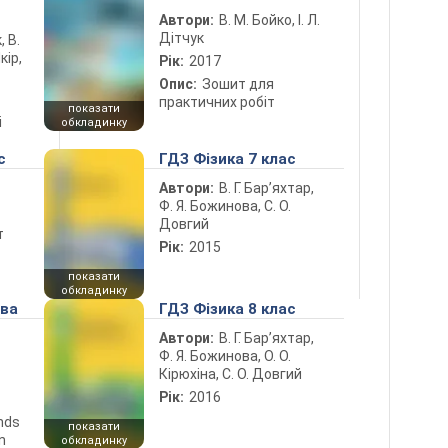
Автори:
В. М. Бойко, І. Л.
Дітчук
, В.
кір,
Рік:
2017
Опис:
Зошит для
практичних робіт
показати
і
обкладинку
с
ГДЗ Фізика 7 клас
Автори:
В. Г. Бар’яхтар,
Ф. Я. Божинова, С. О.
Довгий
т
Рік:
2015
показати
обкладинку
ова
ГДЗ Фізика 8 клас
Автори:
В. Г. Бар’яхтар,
Ф. Я. Божинова, О. О.
Кірюхіна, С. О. Довгий
Рік:
2016
ends
показати
n
обкладинку