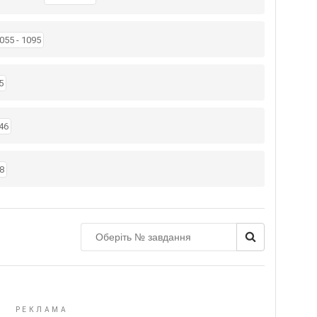
055 - 1095
5
46
8