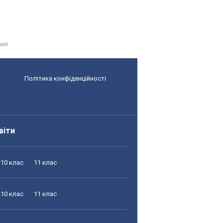
ния
Політика конфіденційності
віти
10 клас
11 клас
10 клас
11 клас