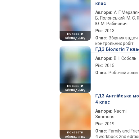
клас
Автори:
А. Г. Мерзляк
Б. Полонський, М. С. Я
Ю. М. Рабінович
Рік:
2013
показати
Опис:
Збірник задач 
обкладинку
контрольних робіт
ГДЗ Біологія 7 кла
Автори:
В. І. Соболь
Рік:
2015
Опис:
Робочий зоши
показати
обкладинку
ГДЗ Англійська м
4 клас
Автори:
Naomi
Simmons
Рік:
2019
Опис:
Family and Fri
показати
4 workbook 2nd editio
обкладинку