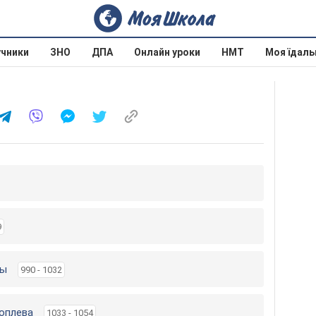
учники
ЗНО
ДПА
Онлайн уроки
НМТ
Моя їдаль
9
ты
990 - 1032
топлева
1033 - 1054