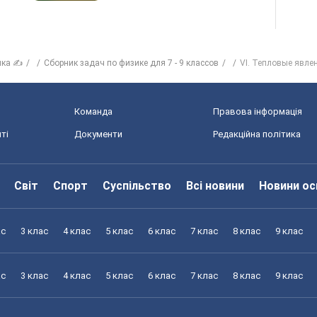
ика ✍
Сборник задач по физике для 7 - 9 классов
VI. Тепловые явле
Команда
Правова інформація
ті
Документи
Редакційна політика
Світ
Спорт
Суспільство
Всі новини
Новини ос
ас
3 клас
4 клас
5 клас
6 клас
7 клас
8 клас
9 клас
ас
3 клас
4 клас
5 клас
6 клас
7 клас
8 клас
9 клас