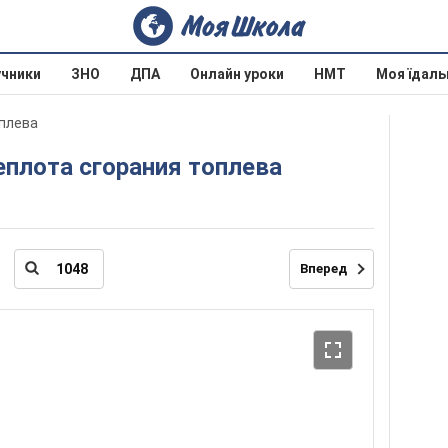
учники
ЗНО
ДПА
Онлайн уроки
НМТ
Моя їдаль
оплева
теплота сгорания топлева
Вперед