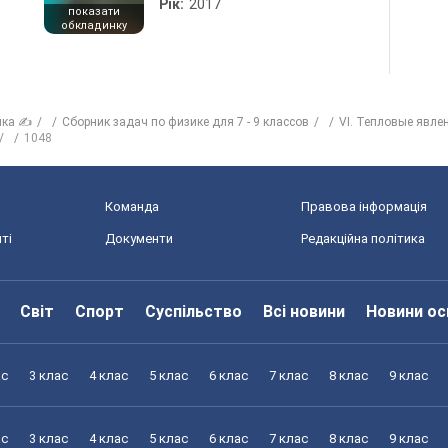
Рік:
2017
показати
обкладинку
ика ✍
Сборник задач по физике для 7 - 9 классов
VI. Тепловые явле
1048
Команда
Правова інформація
ті
Документи
Редакційна політика
Світ
Спорт
Суспільство
Всі новини
Новини ос
ас
3 клас
4 клас
5 клас
6 клас
7 клас
8 клас
9 клас
ас
3 клас
4 клас
5 клас
6 клас
7 клас
8 клас
9 клас