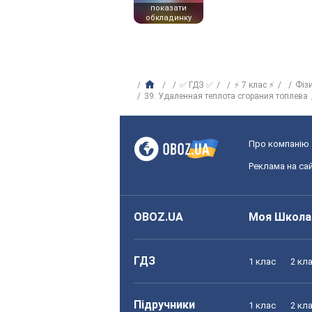
показати
обкладинку
✅ ГДЗ ✅
⚡ 7 клас ⚡
Фіз
39. Удаленная теплота сгорания топлева
Про компанію
Реклама на сай
OBOZ.UA
Моя Школа
ГДЗ
1 клас
2 кл
Підручники
1 клас
2 кл