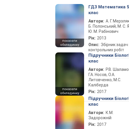
ГДЗ Математика 
клас
Автори:
А. Г. Мерзляк
Б. Полонський, М. С. Я
Ю. М. Рабінович
Рік:
2013
показати
Опис:
Збірник задач 
обкладинку
контрольних робіт
Підручники Біолог
клас
Автори:
Р.В. Шаламо
Г.А. Носов, О.А.
Литовченко, М.С.
Каліберда
показати
Рік:
2017
обкладинку
Підручники Біолог
клас
Автори:
К.М.
Задорожній
Рік:
2017