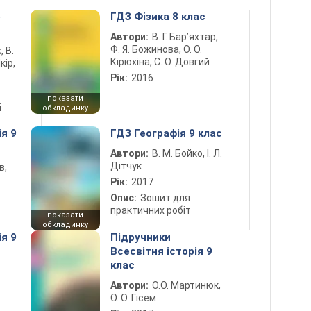
5
ГДЗ Фізика 8 клас
Автори:
В. Г. Бар’яхтар,
Ф. Я. Божинова, О. О.
, В.
Кірюхіна, С. О. Довгий
кір,
Рік:
2016
показати
і
обкладинку
ія 9
ГДЗ Географія 9 клас
Автори:
В. М. Бойко, І. Л.
Дітчук
в,
Рік:
2017
Опис:
Зошит для
практичних робіт
показати
обкладинку
ія 9
Підручники
Всесвітня історія 9
клас
Автори:
О.О. Мартинюк,
О. О. Гісем