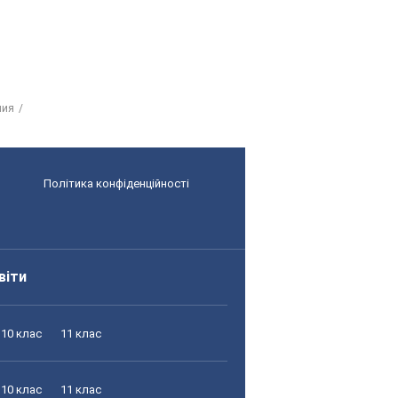
ния
Політика конфіденційності
віти
10 клас
11 клас
10 клас
11 клас