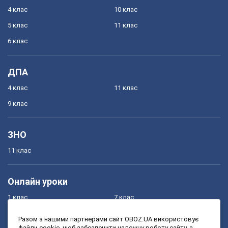
4 клас
10 клас
5 клас
11 клас
6 клас
ДПА
4 клас
11 клас
9 клас
ЗНО
11 клас
Онлайн уроки
1 клас
7 клас
2 клас
8 клас
Разом з нашими партнерами сайт OBOZ.UA використовує
файли cookie, щоб забезпечити належну роботу сайту, а