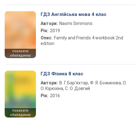
ГДЗ Англійська мова 4 клас
Автори:
Naomi Simmons
Рік:
2019
Опис:
Family and Friends 4 workbook 2nd
edition
показати
обкладинку
ГДЗ Фізика 8 клас
Автори:
В. Г. Бар’яхтар, Ф. Я. Божинова, О.
О. Кірюхіна, С. О. Довгий
Рік:
2016
показати
обкладинку