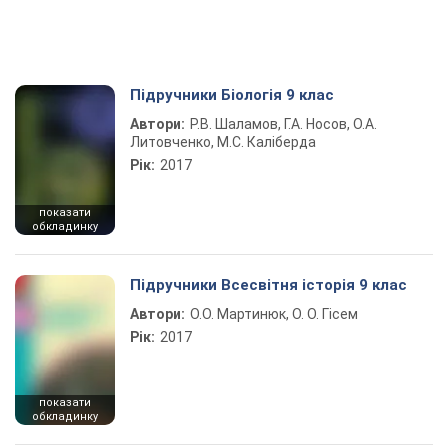
Підручники Біологія 9 клас
Автори:
Р.В. Шаламов, Г.А. Носов, О.А.
Литовченко, М.С. Каліберда
Рік:
2017
показати
обкладинку
Підручники Всесвітня історія 9 клас
Автори:
О.О. Мартинюк, О. О. Гісем
Рік:
2017
показати
обкладинку