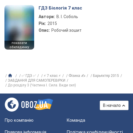
ГДЗ Біологія 7 клас
Автори:
В. І. Соболь
Рік:
2015
Опис:
Робочий зошит
показати
обкладинку
✅ ГДЗ ✅
⚡ 7 клас ⚡
Фізика ✍
Барьяхтяр 2015
ЗАВДАННЯ ДЛЯ САМОПЕРЕВІРКИ
До розділу 3 (Частина І. Сила. Види сил)
В начало
Про компанію
Команда
Правова інформація
Політика конфіденційності