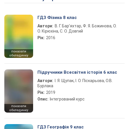
ГДЗ Фізика 8 клас
Автори:
В. Г. Бар’яхтар, Ф. Я. Божинова, О.
О. Кірюхіна, С. О. Довгий
Рік:
2016
показати
обкладинку
Підручники Всесвітня історія 6 клас
Автори:
І. Я. Щупак, І. О. Піскарьова, О.В.
Бурлака
Рік:
2019
Опис:
Інтегрований курс
показати
обкладинку
ГДЗ Географія 9 клас