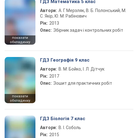
ГДЗ Математика 5 клас
Автори:
А. Г. Мерзляк, В. Б. Полонський, М.
С. Якір, Ю. М. Рабінович
Рік:
2013
Опис:
Збірник задач і контрольних робіт
показати
обкладинку
ГДЗ Географія 9 клас
Автори:
В. М. Бойко, І. Л. Дітчук
Рік:
2017
Опис:
Зошит для практичних робіт
показати
обкладинку
ГДЗ Біологія 7 клас
Автори:
В. І. Соболь
Рік:
2015