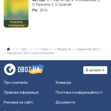
Автори:
В. Г. Бар’яхтар, Ф. Я. Божинова, О.
О. Кірюхіна, С. О. Довгий
Рік:
2016
показати
обкладинку
✅ ГДЗ ✅
⚡ 7 клас ⚡
Фізика ✍
Барьяхтяр 2015
ЗАВДАННЯ ДЛЯ САМОПЕРЕВІРКИ
В начало
Про компанію
Команда
Правова інформація
Політика конфіденційності
Реклама на сайті
Документи