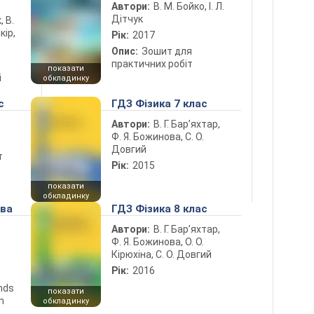
Автори:
В. М. Бойко, І. Л.
Дітчук
, В.
кір,
Рік:
2017
Опис:
Зошит для
практичних робіт
показати
і
обкладинку
с
ГДЗ Фізика 7 клас
Автори:
В. Г. Бар’яхтар,
Ф. Я. Божинова, С. О.
Довгий
т
Рік:
2015
показати
обкладинку
ова
ГДЗ Фізика 8 клас
Автори:
В. Г. Бар’яхтар,
Ф. Я. Божинова, О. О.
Кірюхіна, С. О. Довгий
Рік:
2016
ends
показати
n
обкладинку