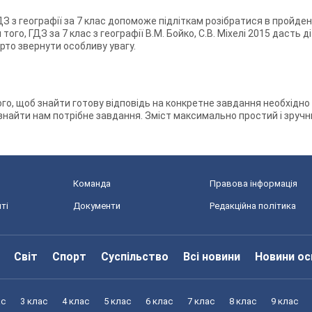
ГДЗ з географії за 7 клас допоможе підліткам розібратися в пройде
 того, ГДЗ за 7 клас з географії В.М. Бойко, С.В. Міхелі 2015 даст
варто звернути особливу увагу.
о, щоб знайти готову відповідь на конкретне завдання необхідно в
5 і знайти нам потрібне завдання. Зміст максимально простий і зру
Команда
Правова інформація
ті
Документи
Редакційна політика
Світ
Спорт
Суспільство
Всі новини
Новини ос
ас
3 клас
4 клас
5 клас
6 клас
7 клас
8 клас
9 клас