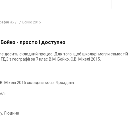
графія ✍
Бойко 2015
. Бойко - просто і доступно
але досить складний процес. Для того, щоб школярі могли самостійн
ГДЗ з географії за 7 клас В.М. Бойко, С.В. Міхелі 2015.
.В. Міхелі 2015 складається з 4 розділів:
млі
ну. Людина