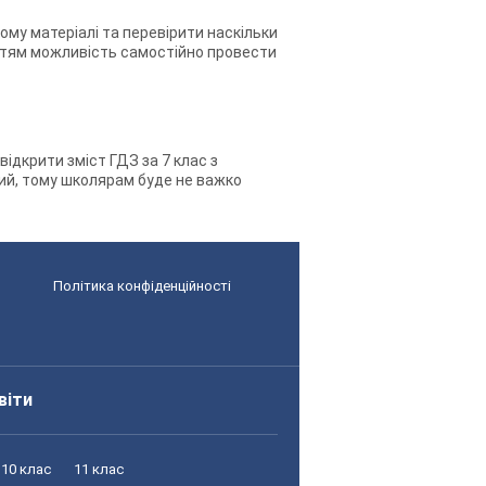
ному матеріалі та перевірити наскільки
ь дітям можливість самостійно провести
ідкрити зміст ГДЗ за 7 клас з
чний, тому школярам буде не важко
Політика конфіденційності
віти
10 клас
11 клас