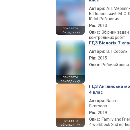
клас
Автори:
А. Г. Мерзляк
Б. Полонський, М. С. Я
Ю. М. Рабінович
Рік:
2013
показати
Опис:
Збірник задач 
обкладинку
контрольних робіт
ГДЗ Біологія 7 кла
Автори:
В. І. Соболь
Рік:
2015
Опис:
Робочий зоши
показати
обкладинку
ГДЗ Англійська м
4 клас
Автори:
Naomi
Simmons
Рік:
2019
Опис:
Family and Fri
показати
4 workbook 2nd editio
обкладинку