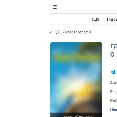
ГДЗ
Підр
ГДЗ 7 клас Географія
ГД
С.
Ав
Рік
Рей
Пов
показати обкладинку