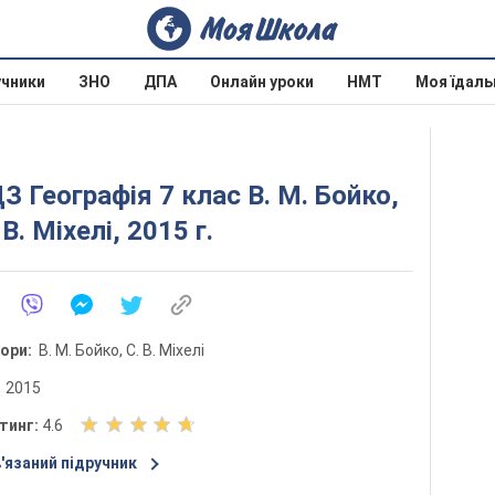
учники
ЗНО
ДПА
Онлайн уроки
НМТ
Моя їдаль
З Географія 7 клас В. М. Бойко,
 В. Міхелі, 2015 г.
тори:
В. М. Бойко, С. В. Міхелі
:
2015
О
тинг:
4.6
ц
'язаний підручник
і