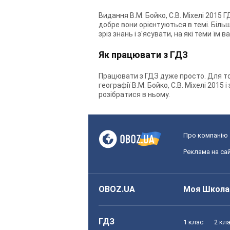
Видання В.М. Бойко, С.В. Міхелі 2015 
добре вони орієнтуються в темі. Більш
зріз знань і з'ясувати, на які теми їм 
Як працювати з ГДЗ
Працювати з ГДЗ дуже просто. Для тог
географії В.М. Бойко, С.В. Міхелі 201
розібратися в ньому.
Про компанію
Реклама на сай
OBOZ.UA
Моя Школа
ГДЗ
1 клас
2 кл