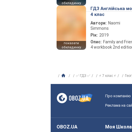
обкладинку
ГДЗ Англійська м
4 клас
Автори:
Naomi
Simmons
Рік:
2019
Опис:
Family and Fri
показати
4 workbook 2nd editio
обкладинку
✅ ГДЗ ✅
⚡ 7 клас ⚡
Гео
Про компанію
Реклама на сай
OBOZ.UA
Моя Школа