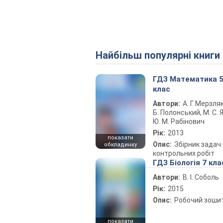
Найбільш популярні книги
ГДЗ Математика 
клас
Автори:
А. Г. Мерзляк
Б. Полонський, М. С. Я
Ю. М. Рабінович
Рік:
2013
показати
Опис:
Збірник задач 
обкладинку
контрольних робіт
ГДЗ Біологія 7 кла
Автори:
В. І. Соболь
Рік:
2015
Опис:
Робочий зоши
показати