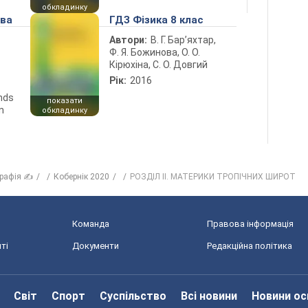
обкладинку
ова
ГДЗ Фізика 8 клас
Автори:
В. Г. Бар’яхтар,
Ф. Я. Божинова, О. О.
Кірюхіна, С. О. Довгий
Рік:
2016
ends
показати
n
обкладинку
графія ✍
Кобернік 2020
РОЗДІЛ II. МАТЕРИКИ ТРОПІЧНИХ ШИРОТ
Команда
Правова інформація
ті
Документи
Редакційна політика
Світ
Спорт
Суспільство
Всі новини
Новини ос