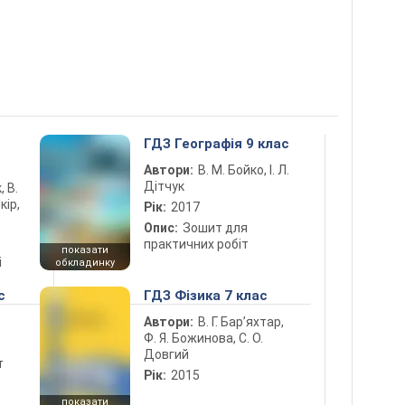
5
ГДЗ Географія 9 клас
Автори:
В. М. Бойко, І. Л.
Дітчук
, В.
кір,
Рік:
2017
Опис:
Зошит для
практичних робіт
показати
і
обкладинку
с
ГДЗ Фізика 7 клас
Автори:
В. Г. Бар’яхтар,
Ф. Я. Божинова, С. О.
Довгий
т
Рік:
2015
показати