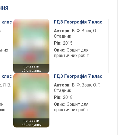
ння
 клас
ГДЗ Географія 7 клас
к
Автори:
В. Ф. Вовк, О. Г.
Стадник
Рік:
2015
ьних
Опис:
Зошит для
практичних робіт
показати
обкладинку
 клас
ГДЗ Географія 7 клас
, Л. В.
Автори:
В. Ф. Вовк, О. Г.
Стадник
Рік:
2018
ий
Опис:
Зошит для
олю
практичних робіт
показати
обкладинку