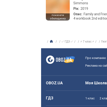
Simmons
Рік:
2019
Опис:
Family and Fri
показати
4 workbook 2nd editio
обкладинку
✅ ГДЗ ✅
⚡ 7 клас ⚡
Гео
Про компанію
Реклама на сай
OBOZ.UA
Моя Школа
ГДЗ
1 клас
2 кл