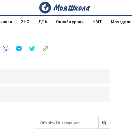
учники
ЗНО
ДПА
Онлайн уроки
НМТ
Моя їдаль