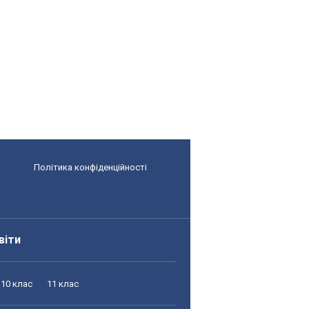
Політика конфіденційності
віти
10 клас
11 клас