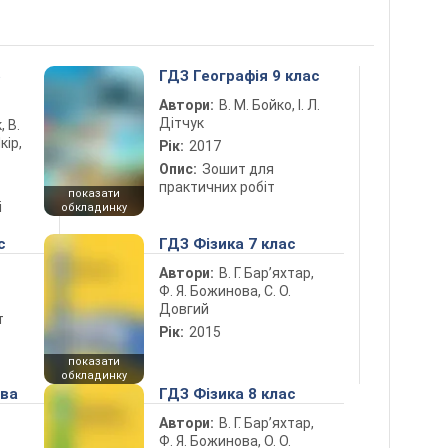
5
ГДЗ Географія 9 клас
Автори:
В. М. Бойко, І. Л.
Дітчук
, В.
кір,
Рік:
2017
Опис:
Зошит для
практичних робіт
показати
і
обкладинку
с
ГДЗ Фізика 7 клас
Автори:
В. Г. Бар’яхтар,
Ф. Я. Божинова, С. О.
Довгий
т
Рік:
2015
показати
обкладинку
ова
ГДЗ Фізика 8 клас
Автори:
В. Г. Бар’яхтар,
Ф. Я. Божинова, О. О.