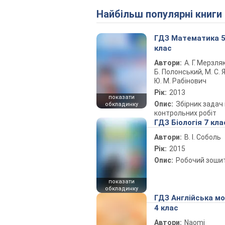
Найбільш популярні книги
ГДЗ Математика 
клас
Автори:
А. Г. Мерзляк
Б. Полонський, М. С. Я
Ю. М. Рабінович
Рік:
2013
показати
Опис:
Збірник задач 
обкладинку
контрольних робіт
ГДЗ Біологія 7 кла
Автори:
В. І. Соболь
Рік:
2015
Опис:
Робочий зоши
показати
обкладинку
ГДЗ Англійська м
4 клас
Автори:
Naomi