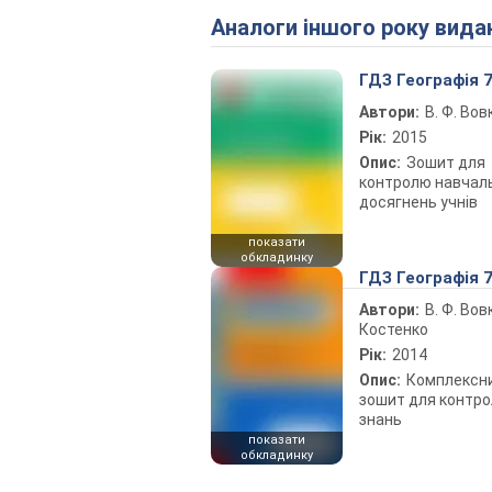
Аналоги іншого року вида
ГДЗ Географія 7
Автори:
В. Ф. Вов
Рік:
2015
Опис:
Зошит для
контролю навчал
досягнень учнів
показати
обкладинку
ГДЗ Географія 7
Автори:
В. Ф. Вовк
Костенко
Рік:
2014
Опис:
Комплексн
зошит для контр
знань
показати
обкладинку