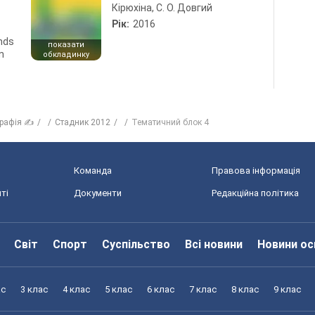
Кірюхіна, С. О. Довгий
Рік:
2016
ends
показати
n
обкладинку
графія ✍
Стадник 2012
Тематичний блок 4
Команда
Правова інформація
ті
Документи
Редакційна політика
Світ
Спорт
Суспільство
Всі новини
Новини ос
ас
3 клас
4 клас
5 клас
6 клас
7 клас
8 клас
9 клас