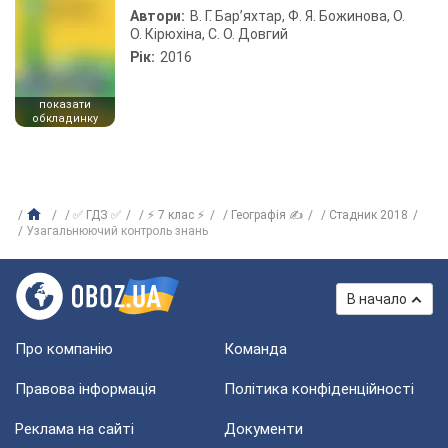
Автори:
В. Г. Бар’яхтар, Ф. Я. Божинова, О.
О. Кірюхіна, С. О. Довгий
Рік:
2016
показати
обкладинку
✅ ГДЗ ✅
⚡ 7 клас ⚡
Географія ✍
Стадник 2018
Узагальнюючий контроль знань
В начало
Про компанію
Команда
Правова інформація
Політика конфіденційності
Реклама на сайті
Документи