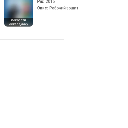
Рік:
2015
Опис:
Робочий зошит
показати
обкладинку