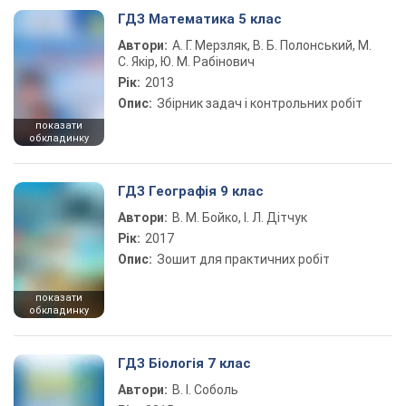
ГДЗ Математика 5 клас
Автори:
А. Г. Мерзляк, В. Б. Полонський, М.
С. Якір, Ю. М. Рабінович
Рік:
2013
Опис:
Збірник задач і контрольних робіт
показати
обкладинку
ГДЗ Географія 9 клас
Автори:
В. М. Бойко, І. Л. Дітчук
Рік:
2017
Опис:
Зошит для практичних робіт
показати
обкладинку
ГДЗ Біологія 7 клас
Автори:
В. І. Соболь