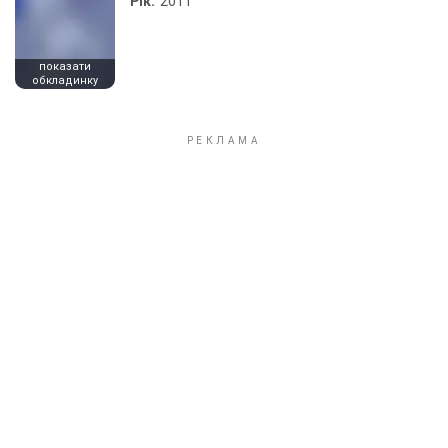
Рік:
2011
показати
обкладинку