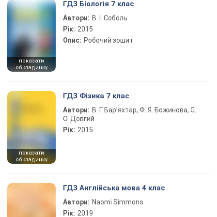
ГДЗ Біологія 7 клас
Автори:
В. І. Соболь
Рік:
2015
Опис:
Робочий зошит
показати
обкладинку
ГДЗ Фізика 7 клас
Автори:
В. Г. Бар’яхтар, Ф. Я. Божинова, С.
О. Довгий
Рік:
2015
показати
обкладинку
ГДЗ Англійська мова 4 клас
Автори:
Naomi Simmons
Рік:
2019