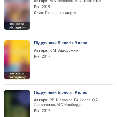
Автори:
М.А. Нерсісян, А. О. Піроженко
Рік:
2019
Опис:
Рівень стандарту
показати
обкладинку
Підручники Біологія 9 клас
Автори:
К.М. Задорожній
Рік:
2017
показати
обкладинку
Підручники Біологія 9 клас
Автори:
Р.В. Шаламов, Г.А. Носов, О.А.
Литовченко, М.С. Каліберда
Рік:
2017