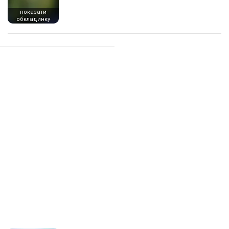
показати
обкладинку