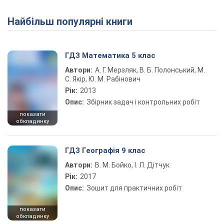
Найбільш популярні книги
ГДЗ Математика 5 клас
Автори:
А. Г. Мерзляк, В. Б. Полонський, М.
С. Якір, Ю. М. Рабінович
Рік:
2013
Опис:
Збірник задач і контрольних робіт
показати
обкладинку
ГДЗ Географія 9 клас
Автори:
В. М. Бойко, І. Л. Дітчук
Рік:
2017
Опис:
Зошит для практичних робіт
показати
обкладинку