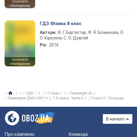
показати
обкладинку
ГДЗ Фізика 8 клас
Автори:
В. Г. Бар’яхтар, Ф. Я. Божинова, О.
О. Кірюхіна, С. О. Довгий
Рік:
2016
показати
обкладинку
✅ ГДЗ ✅
⚡ 7 клас ⚡
Геометрія ✍
Геометрия (2001-2011гг.), 7-9 класс, Часть 2
Глава VI. Площадь
В начало
Про компанію
Команда