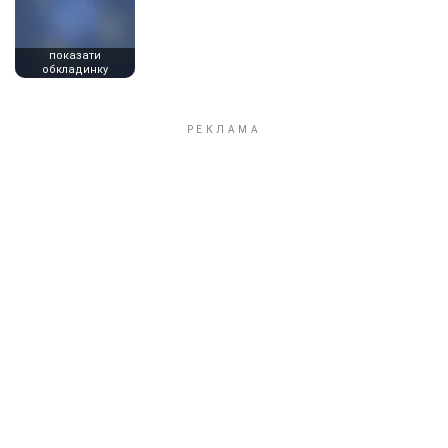
показати
обкладинку