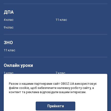
ДПА
4 клас
11 клас
9 клас
ЗНО
11 клас
Онлайн уроки
1 клас
7 клас
2 клас
8 клас
Разом з нашими партнерами сайт OBOZ.UA використовує
файли cookie, щоб забезпечити належну роботу сайту, а
3 клас
9 клас
контент та реклама відповідали вашим інтересам.
4 клас
10 клас
5 клас
11 клас
Прийняти