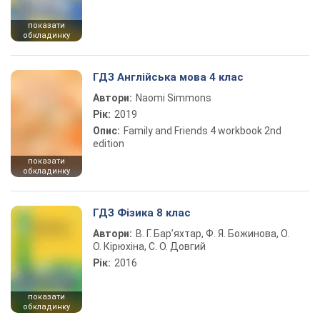
показати
обкладинку
ГДЗ Англійська мова 4 клас
Автори:
Naomi Simmons
Рік:
2019
Опис:
Family and Friends 4 workbook 2nd
edition
показати
обкладинку
ГДЗ Фізика 8 клас
Автори:
В. Г. Бар’яхтар, Ф. Я. Божинова, О.
О. Кірюхіна, С. О. Довгий
Рік:
2016
показати
обкладинку