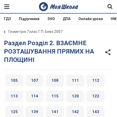
ГДЗ
Підручники
ЗНО
ДПА
Онлайн уроки
НМ
Геометрія 7 клас Г. П. Бевз 2007
Раздел Розділ 2. ВЗАЄМНЕ
РОЗТАШУВАННЯ ПРЯМИХ НА
ПЛОЩИНІ
105
107
108
111
112
113
114
115
120
122
125
139
141
142
143