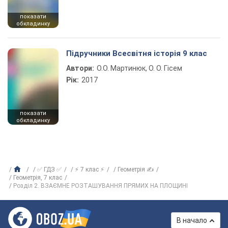
показати
обкладинку
Підручники Всесвітня історія 9 клас
Автори:
О.О. Мартинюк, О. О. Гісем
Рік:
2017
показати
обкладинку
✅ ГДЗ ✅
⚡ 7 клас ⚡
Геометрія ✍
Геометрiя, 7 клас
Розділ 2. ВЗАЄМНЕ РОЗТАШУВАННЯ ПРЯМИХ НА ПЛОЩИНІ
В начало