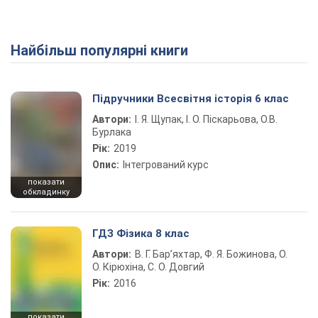
Найбільш популярні книги
Підручники Всесвітня історія 6 клас
Автори:
І. Я. Щупак, І. О. Піскарьова, О.В.
Бурлака
Рік:
2019
Опис:
Інтегрований курс
показати
обкладинку
ГДЗ Фізика 8 клас
Автори:
В. Г. Бар’яхтар, Ф. Я. Божинова, О.
О. Кірюхіна, С. О. Довгий
Рік:
2016
показати