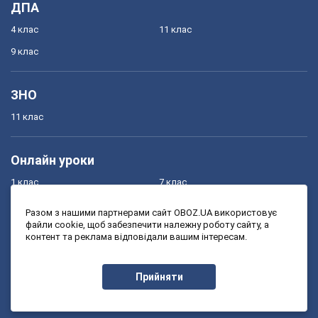
ДПА
4 клас
11 клас
9 клас
ЗНО
11 клас
Онлайн уроки
1 клас
7 клас
2 клас
8 клас
Разом з нашими партнерами сайт OBOZ.UA використовує
файли cookie, щоб забезпечити належну роботу сайту, а
3 клас
9 клас
контент та реклама відповідали вашим інтересам.
4 клас
10 клас
5 клас
11 клас
Прийняти
6 клас