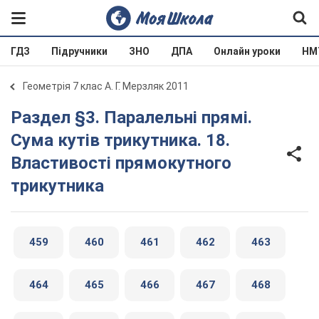
ГДЗ
Підручники
ЗНО
ДПА
Онлайн уроки
НМ
Геометрія 7 клас А. Г. Мерзляк 2011
Раздел §3. Паралельні прямі.
Сума кутів трикутника. 18.
Властивості прямокутного
трикутника
459
460
461
462
463
464
465
466
467
468