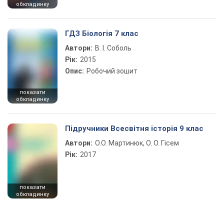
обкладинку
ГДЗ Біологія 7 клас
Автори:
В. І. Соболь
Рік:
2015
Опис:
Робочий зошит
показати
обкладинку
Підручники Всесвітня історія 9 клас
Автори:
О.О. Мартинюк, О. О. Гісем
Рік:
2017
показати
обкладинку