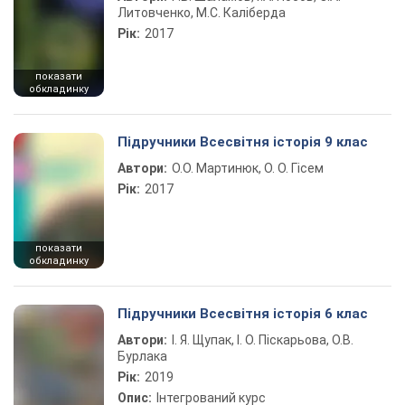
Литовченко, М.С. Каліберда
Рік:
2017
показати
обкладинку
Підручники Всесвітня історія 9 клас
Автори:
О.О. Мартинюк, О. О. Гісем
Рік:
2017
показати
обкладинку
Підручники Всесвітня історія 6 клас
Автори:
І. Я. Щупак, І. О. Піскарьова, О.В.
Бурлака
Рік:
2019
Опис:
Інтегрований курс