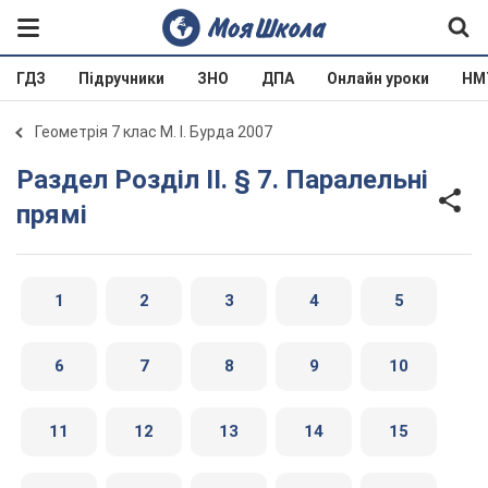
ГДЗ
Підручники
ЗНО
ДПА
Онлайн уроки
НМ
Геометрія 7 клас М. І. Бурда 2007
Раздел Розділ II. § 7. Паралельні
прямі
1
2
3
4
5
6
7
8
9
10
11
12
13
14
15