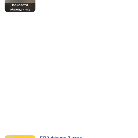
показати
обкладинку