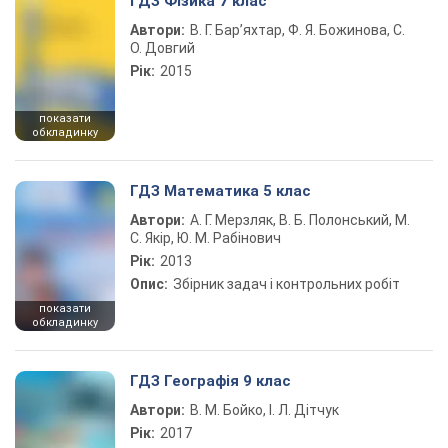
ГДЗ Фізика 7 клас
Автори:
В. Г. Бар’яхтар, Ф. Я. Божинова, С.
О. Довгий
Рік:
2015
показати
обкладинку
ГДЗ Математика 5 клас
Автори:
А. Г. Мерзляк, В. Б. Полонський, М.
С. Якір, Ю. М. Рабінович
Рік:
2013
Опис:
Збірник задач і контрольних робіт
показати
обкладинку
ГДЗ Географія 9 клас
Автори:
В. М. Бойко, І. Л. Дітчук
Рік:
2017