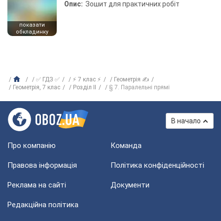
Опис:
Зошит для практичних робіт
показати
обкладинку
✅ ГДЗ ✅
⚡ 7 клас ⚡
Геометрія ✍
Геометрія, 7 клас
Розділ II
§ 7. Паралельні прямі
В начало
Про компанію
Команда
Правова інформація
Політика конфіденційності
Реклама на сайті
Документи
Редакційна політика