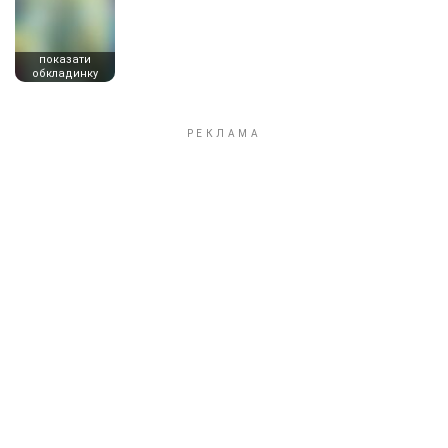
показати
обкладинку