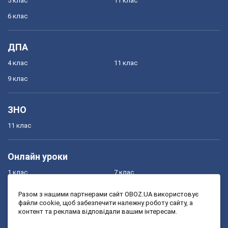
5 клас
11 клас
6 клас
ДПА
4 клас
11 клас
9 клас
ЗНО
11 клас
Онлайн уроки
1 клас
7 клас
2 клас
8 клас
Разом з нашими партнерами сайт OBOZ.UA використовує
файли cookie, щоб забезпечити належну роботу сайту, а
3 клас
9 клас
контент та реклама відповідали вашим інтересам.
4 клас
10 клас