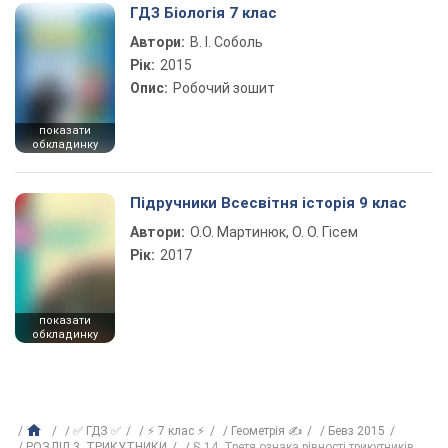
ГДЗ Біологія 7 клас
Автори:
В. І. Соболь
Рік:
2015
Опис:
Робочий зошит
показати
обкладинку
Підручники Всесвітня історія 9 клас
Автори:
О.О. Мартинюк, О. О. Гісем
Рік:
2017
показати
обкладинку
✅ ГДЗ ✅
⚡ 7 клас ⚡
Геометрія ✍
Бевз 2015
РОЗДІЛ 3. ТРИКУТНИКИ
§ 14. Третя ознака рівності трикутників