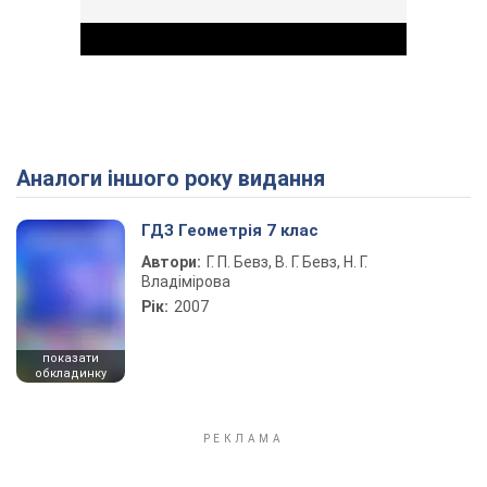
Аналоги іншого року видання
Play Video
ГДЗ Геометрія 7 клас
Автори:
Г. П. Бевз, В. Г. Бевз, Н. Г.
Владімірова
Рік:
2007
показати
обкладинку