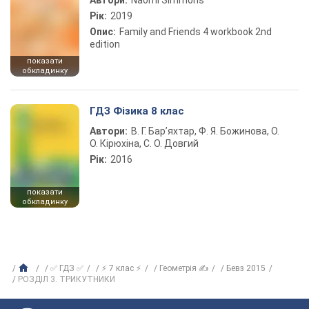
Автори:
Naomi Simmons
Рік:
2019
Опис:
Family and Friends 4 workbook 2nd
edition
показати
обкладинку
ГДЗ Фізика 8 клас
Автори:
В. Г. Бар’яхтар, Ф. Я. Божинова, О.
О. Кірюхіна, С. О. Довгий
Рік:
2016
показати
обкладинку
✅ ГДЗ ✅
⚡ 7 клас ⚡
Геометрія ✍
Бевз 2015
РОЗДІЛ 3. ТРИКУТНИКИ