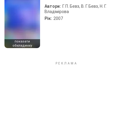
Автори:
Г. П. Бевз, В. Г. Бевз, Н. Г.
Владімірова
Рік:
2007
показати
обкладинку