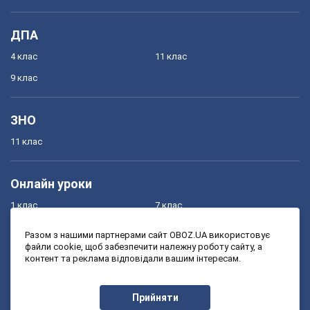
ДПА
4 клас
11 клас
9 клас
ЗНО
11 клас
Онлайн уроки
1 клас
7 клас
2 клас
8 клас
Разом з нашими партнерами сайт OBOZ.UA використовує
файли cookie, щоб забезпечити належну роботу сайту, а
3 клас
9 клас
контент та реклама відповідали вашим інтересам.
4 клас
10 клас
5 клас
11 клас
Прийняти