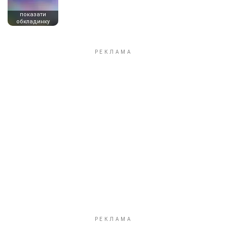
показати
обкладинку