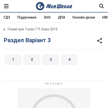
ГДЗ
Підручники
ЗНО
ДПА
Онлайн уроки
НМ
Геометрія 7 клас Г. П. Бевз 2015
Раздел Варіант 3
1
2
3
4