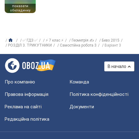
показати
обкладинку
✅ ГДЗ ✅
⚡ 7 клас ⚡
Геометрія ✍
Бевз 2015
РОЗДІЛ 3. ТРИКУТНИКИ
Самостійна робота 3
Варіант 3
В начало
Про компанію
Команда
Правова інформація
Політика конфіденційності
Реклама на сайті
Документи
Редакційна політика