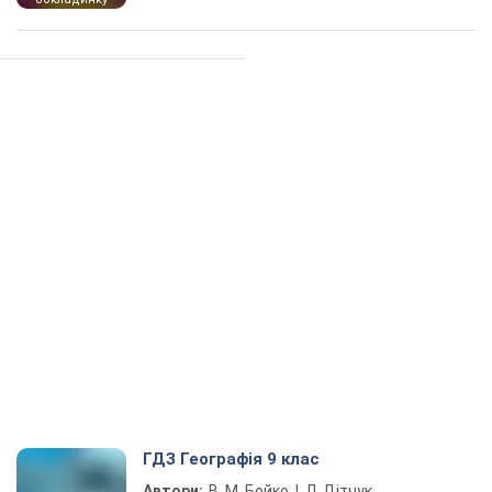
ГДЗ Географія 9 клас
Автори:
В. М. Бойко, І. Л. Дітчук