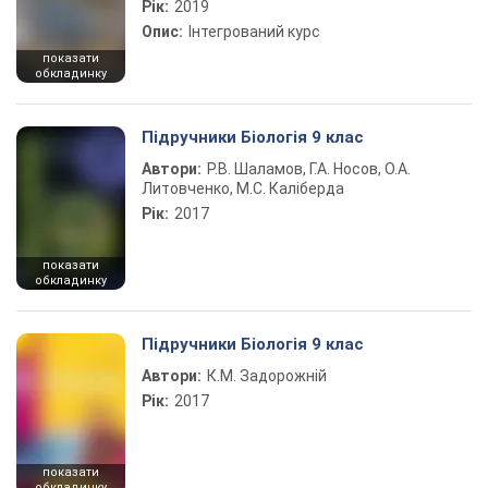
Рік:
2019
Опис:
Інтегрований курс
показати
обкладинку
Підручники Біологія 9 клас
Автори:
Р.В. Шаламов, Г.А. Носов, О.А.
Литовченко, М.С. Каліберда
Рік:
2017
показати
обкладинку
Підручники Біологія 9 клас
Автори:
К.М. Задорожній
Рік:
2017
показати
обкладинку