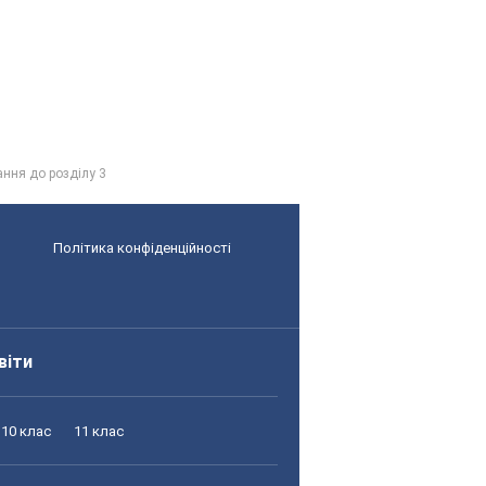
ання до розділу 3
Політика конфіденційності
віти
10 клас
11 клас