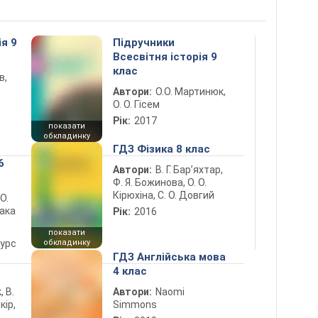
ія 9
Підручники
Всесвітня історія 9
клас
в,
Автори:
О.О. Мартинюк,
О. О. Гісем
Рік:
2017
показати
обкладинку
ГДЗ Фізика 8 клас
6
Автори:
В. Г. Бар’яхтар,
Ф. Я. Божинова, О. О.
Кірюхіна, С. О. Довгий
 О.
лака
Рік:
2016
показати
курс
обкладинку
5
ГДЗ Англійська мова
4 клас
, В.
Автори:
Naomi
кір,
Simmons