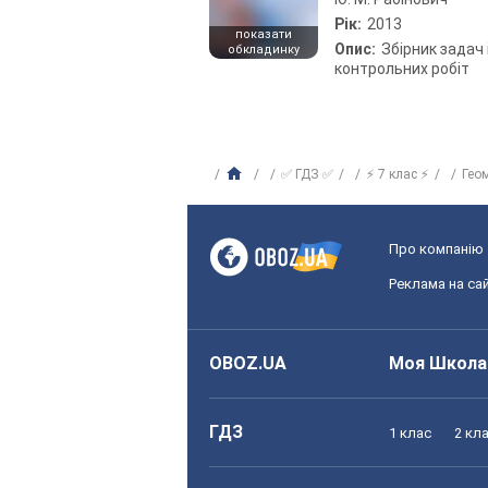
Рік:
2013
показати
Опис:
Збірник задач 
обкладинку
контрольних робіт
✅ ГДЗ ✅
⚡ 7 клас ⚡
Гео
Про компанію
Реклама на сай
OBOZ.UA
Моя Школа
ГДЗ
1 клас
2 кл