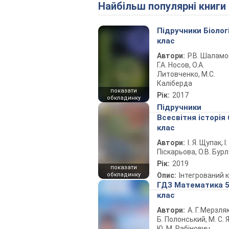
Найбільш популярні книги
Підручники Біолог
клас
Автори:
Р.В. Шаламо
Г.А. Носов, О.А.
Литовченко, М.С.
Каліберда
показати
Рік:
2017
обкладинку
Підручники
Всесвітня історія 
клас
Автори:
І. Я. Щупак, І.
Піскарьова, О.В. Бур
Рік:
2019
показати
обкладинку
Опис:
Інтегрований 
ГДЗ Математика 
клас
Автори:
А. Г. Мерзляк
Б. Полонський, М. С. Я
Ю. М. Рабінович