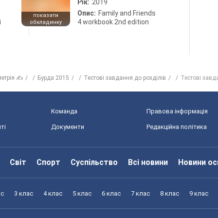
Рік:
2019
Опис:
Family and Friends
показати
і
4 workbook 2nd edition
обкладинку
метрія ✍
Бурда 2015
Тестові завдання до розділів
Тестові завд
Команда
Правова інформація
ті
Документи
Редакційна політика
Світ
Спорт
Суспільство
Всі новини
Новини ос
ас
3 клас
4 клас
5 клас
6 клас
7 клас
8 клас
9 клас