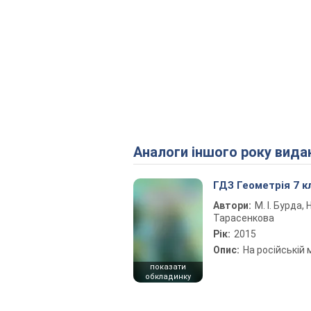
Аналоги іншого року вида
ГДЗ Геометрія 7 к
Автори:
М. І. Бурда, Н
Тарасенкова
Рік:
2015
Опис:
На російській 
показати
обкладинку