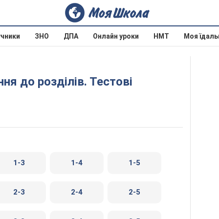
учники
ЗНО
ДПА
Онлайн уроки
НМТ
Моя їдаль
3
1-3
1-4
1-5
2-3
2-4
2-5