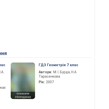
ння
лас
ГДЗ Геометрія 7 клас
.А.
Автори:
М. І. Бурда, Н.А.
Тарасенкова
Рік:
2007
мові
показати
обкладинку