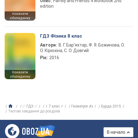
Опис:
Family and Friends 4 workbook 2nd
edition
показати
обкладинку
ГДЗ Фізика 8 клас
Автори:
В. Г. Бар’яхтар, Ф. Я. Божинова, О.
О. Кірюхіна, С. О. Довгий
Рік:
2016
показати
обкладинку
✅ ГДЗ ✅
⚡ 7 клас ⚡
Геометрія ✍
Бурда 2015
Тестові завдання до розділів
В начало