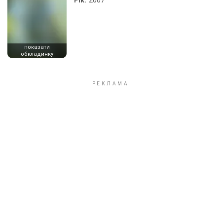
Рік:
2007
показати
обкладинку