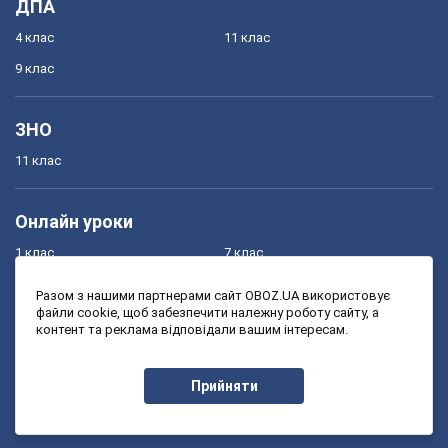
ДПА
4 клас
11 клас
9 клас
ЗНО
11 клас
Онлайн уроки
1 клас
7 клас
2 клас
8 клас
Разом з нашими партнерами сайт OBOZ.UA використовує
файли cookie, щоб забезпечити належну роботу сайту, а
3 клас
9 клас
контент та реклама відповідали вашим інтересам.
4 клас
10 клас
5 клас
11 клас
Прийняти
6 клас