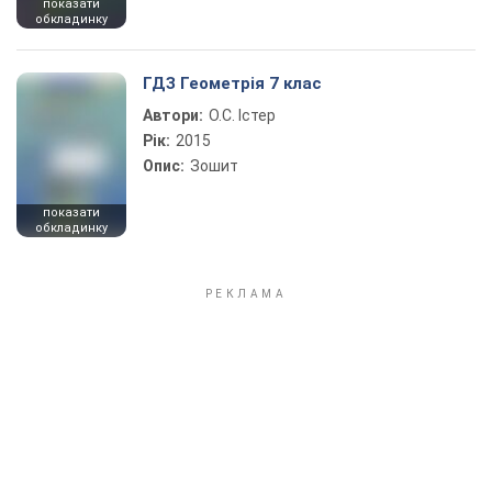
показати
обкладинку
ГДЗ Геометрія 7 клас
Автори:
О.С. Істер
Рік:
2015
Опис:
Зошит
показати
обкладинку