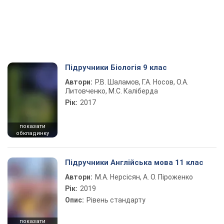
Підручники Біологія 9 клас
Автори:
Р.В. Шаламов, Г.А. Носов, О.А.
Литовченко, М.С. Каліберда
Рік:
2017
показати
обкладинку
Підручники Англійська мова 11 клас
Автори:
М.А. Нерсісян, А. О. Піроженко
Рік:
2019
Опис:
Рівень стандарту
показати