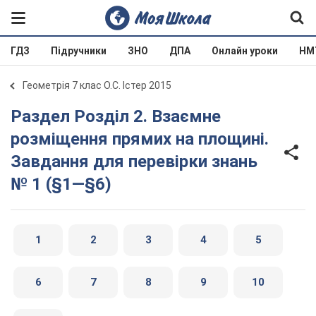
ГДЗ
Підручники
ЗНО
ДПА
Онлайн уроки
НМ
Геометрія 7 клас О.С. Істер 2015
Раздел Розділ 2. Взаємне
розміщення прямих на площині.
Завдання для перевірки знань
№ 1 (§1—§6)
1
2
3
4
5
6
7
8
9
10