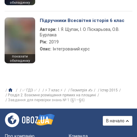
обкладинку
Підручники Всесвітня історія 6 клас
Автори:
І. Я. Щупак, І. О. Піскарьова, О.В.
Бурлака
Рік:
2019
Опис:
Інтегрований курс
показати
обкладинку
✅ ГДЗ ✅
⚡ 7 клас ⚡
Геометрія ✍
Істер 2015
Розділ 2. Взаємне розміщення прямих на площині
Завдання для перевірки знань № 1 (§1—§6)
В начало
Про компанію
Команда