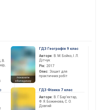
5
ГДЗ Географія 9 клас
Автори:
В. М. Бойко, І. Л.
Дітчук
, В.
кір,
Рік:
2017
Опис:
Зошит для
практичних робіт
показати
і
обкладинку
с
ГДЗ Фізика 7 клас
Автори:
В. Г. Бар’яхтар,
Ф. Я. Божинова, С. О.
Довгий
т