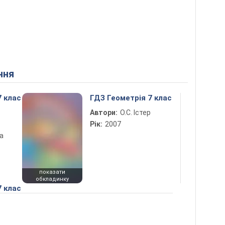
ння
7 клас
ГДЗ Геометрія 7 клас
Автори:
О.С. Істер
Рік:
2007
а
показати
обкладинку
7 клас