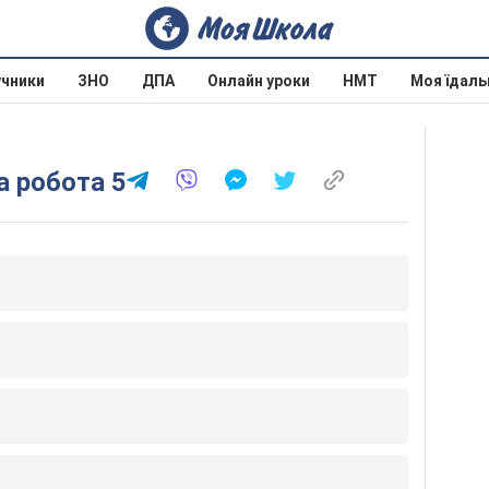
учники
ЗНО
ДПА
Онлайн уроки
НМТ
Моя їдаль
а робота 5