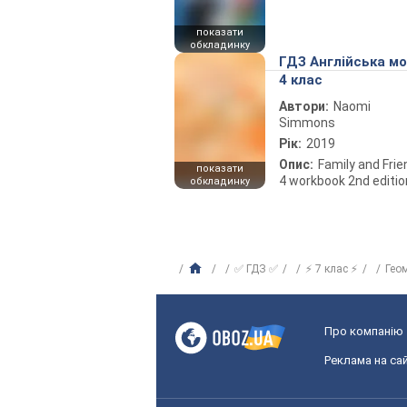
показати
обкладинку
ГДЗ Англійська м
4 клас
Автори:
Naomi
Simmons
Рік:
2019
Опис:
Family and Fri
показати
4 workbook 2nd editio
обкладинку
✅ ГДЗ ✅
⚡ 7 клас ⚡
Гео
Про компанію
Реклама на сай