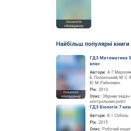
показати
обкладинку
Найбільш популярні книги
ГДЗ Математика 
клас
Автори:
А. Г. Мерзляк
Б. Полонський, М. С. Я
Ю. М. Рабінович
Рік:
2013
показати
Опис:
Збірник задач 
обкладинку
контрольних робіт
ГДЗ Біологія 7 кла
Автори:
В. І. Соболь
Рік:
2015
Опис:
Робочий зоши