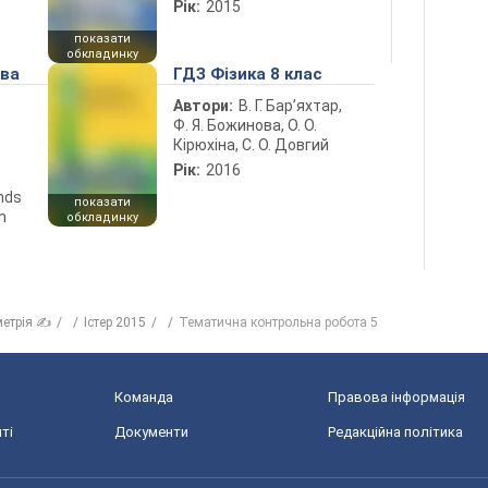
Рік:
2015
показати
обкладинку
ова
ГДЗ Фізика 8 клас
Автори:
В. Г. Бар’яхтар,
Ф. Я. Божинова, О. О.
Кірюхіна, С. О. Довгий
Рік:
2016
ends
показати
n
обкладинку
метрія ✍
Істер 2015
Тематична контрольна робота 5
Команда
Правова інформація
ті
Документи
Редакційна політика