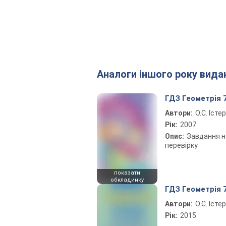
Аналоги іншого року вида
ГДЗ Геометрія 
Автори:
О.С. Істер
Рік:
2007
Опис:
Завдання н
перевірку
показати
обкладинку
ГДЗ Геометрія 
Автори:
О.С. Істер
Рік:
2015