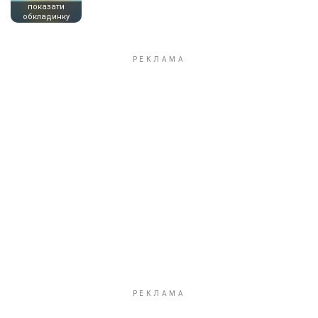
показати
обкладинку