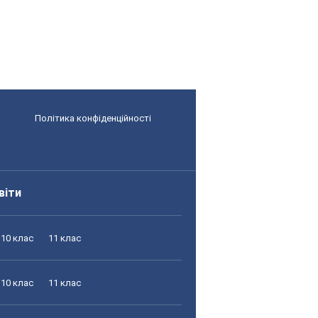
Політика конфіденційності
віти
10 клас
11 клас
10 клас
11 клас