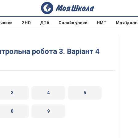
учники
ЗНО
ДПА
Онлайн уроки
НМТ
Моя їдаль
трольна робота 3. Варіант 4
3
4
5
8
9