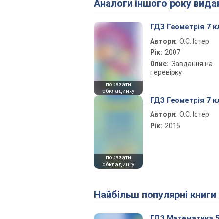
Аналоги іншого року вида
ГДЗ Геометрія 7 к
Автори:
О.С. Істер
Рік:
2007
Опис:
Завдання на
перевірку
показати
обкладинку
ГДЗ Геометрія 7 к
Автори:
О.С. Істер
Рік:
2015
показати
обкладинку
Найбільш популярні книги
ГДЗ Математика 