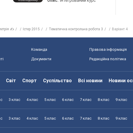
Опис:
Інтегрований курс
метрія ✍
Істер 2015
Тематична контрольна робота 3
Варіант 4
Команда
Правова інформація
ті
Документи
Редакційна політика
Світ
Спорт
Суспільство
Всі новини
Новини ос
ас
3 клас
4 клас
5 клас
6 клас
7 клас
8 клас
9 клас
ас
3 клас
4 клас
5 клас
6 клас
7 клас
8 клас
9 клас