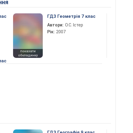
ння
лас
ГДЗ Геометрія 7 клас
Автори:
О.С. Істер
Рік:
2007
показати
обкладинку
лас
5
ГДЗ Географія 9 клас