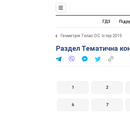
ГДЗ
Підр
Геометрія 7 клас О.С. Істер 2015
Раздел Тематична кон
1
2
6
7