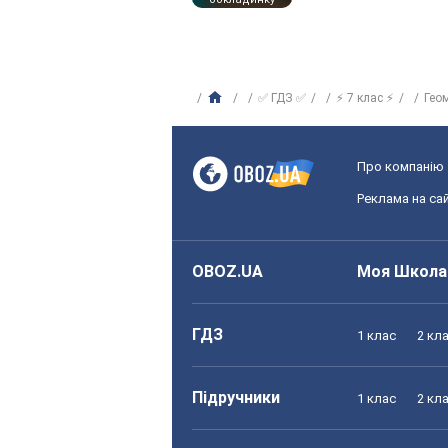
✅ ГДЗ ✅
⚡ 7 клас ⚡
Гео
Про компанію
Реклама на сай
OBOZ.UA
Моя Школа
ГДЗ
1 клас
2 кл
Підручники
1 клас
2 кл