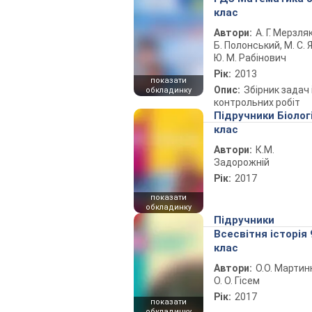
клас
Автори:
А. Г. Мерзляк
Б. Полонський, М. С. Я
Ю. М. Рабінович
Рік:
2013
показати
Опис:
Збірник задач 
обкладинку
контрольних робіт
Підручники Біолог
клас
Автори:
К.М.
Задорожній
Рік:
2017
показати
обкладинку
Підручники
Всесвітня історія 
клас
Автори:
О.О. Мартин
О. О. Гісем
Рік:
2017
показати
обкладинку