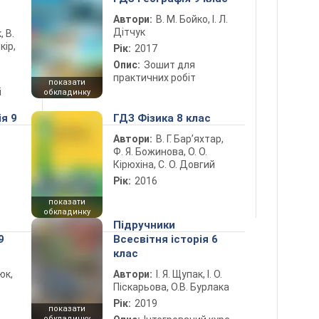
Автори:
В. М. Бойко, І. Л.
Дітчук
, В.
кір,
Рік:
2017
Опис:
Зошит для
практичних робіт
показати
і
обкладинку
ія 9
ГДЗ Фізика 8 клас
Автори:
В. Г. Бар’яхтар,
Ф. Я. Божинова, О. О.
Кірюхіна, С. О. Довгий
Рік:
2016
показати
обкладинку
Підручники
9
Всесвітня історія 6
клас
юк,
Автори:
І. Я. Щупак, І. О.
Піскарьова, О.В. Бурлака
Рік:
2019
показати
обкладинку