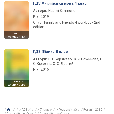
ГДЗ Англійська мова 4 клас
Автори:
Naomi Simmons
Рік:
2019
Опис:
Family and Friends 4 workbook 2nd
edition
показати
обкладинку
ГДЗ Фізика 8 клас
Автори:
В. Г. Бар’яхтар, Ф. Я. Божинова, О.
О. Кірюхіна, С. О. Довгий
Рік:
2016
показати
обкладинку
✅ ГДЗ ✅
⚡ 7 клас ⚡
Геометрія ✍
Роганін 2010
Самостійні роботи
Самостійна робота 4