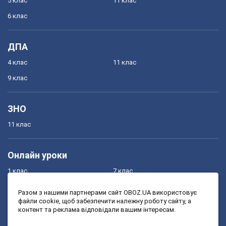
5 клас
11 клас
6 клас
ДПА
4 клас
11 клас
9 клас
ЗНО
11 клас
Онлайн уроки
1 клас
7 клас
2 клас
8 клас
Разом з нашими партнерами сайт OBOZ.UA використовує
файли cookie, щоб забезпечити належну роботу сайту, а
3 клас
9 клас
контент та реклама відповідали вашим інтересам.
4 клас
10 клас