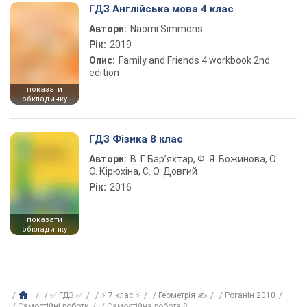
ГДЗ Англійська мова 4 клас
Автори:
Naomi Simmons
Рік:
2019
Опис:
Family and Friends 4 workbook 2nd
edition
показати
обкладинку
ГДЗ Фізика 8 клас
Автори:
В. Г. Бар’яхтар, Ф. Я. Божинова, О.
О. Кірюхіна, С. О. Довгий
Рік:
2016
показати
обкладинку
✅ ГДЗ ✅
⚡ 7 клас ⚡
Геометрія ✍
Роганін 2010
Самостійні роботи
Самостійна робота 8