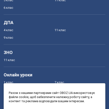
5 клас
11 клас
6 клас
ДПА
4 клас
11 клас
9 клас
ЗНО
11 клас
Онлайн уроки
1 клас
7 клас
2 клас
8 клас
Разом з нашими партнерами сайт OBOZ.UA використовує
файли cookie, щоб забезпечити належну роботу сайту, а
3 клас
9 клас
контент та реклама відповідали вашим інтересам.
4 клас
10 клас