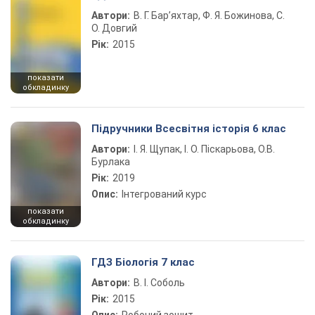
Автори:
В. Г. Бар’яхтар, Ф. Я. Божинова, С.
О. Довгий
Рік:
2015
показати
обкладинку
Підручники Всесвітня історія 6 клас
Автори:
І. Я. Щупак, І. О. Піскарьова, О.В.
Бурлака
Рік:
2019
Опис:
Інтегрований курс
показати
обкладинку
ГДЗ Біологія 7 клас
Автори:
В. І. Соболь
Рік:
2015
Опис:
Робочий зошит