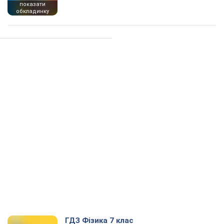
показати
обкладинку
ГДЗ Фізика 7 клас