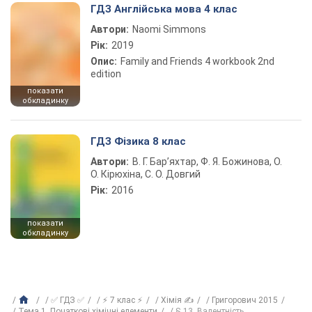
ГДЗ Англійська мова 4 клас
Автори:
Naomi Simmons
Рік:
2019
Опис:
Family and Friends 4 workbook 2nd
edition
показати
обкладинку
ГДЗ Фізика 8 клас
Автори:
В. Г. Бар’яхтар, Ф. Я. Божинова, О.
О. Кірюхіна, С. О. Довгий
Рік:
2016
показати
обкладинку
✅ ГДЗ ✅
⚡ 7 клас ⚡
Хімія ✍
Григорович 2015
Тема 1. Початкові хімічні елементи
§ 13. Валентність