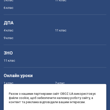
5 клас
11 клас
6 клас
ДПА
4 клас
11 клас
9 клас
ЗНО
11 клас
Онлайн уроки
1 клас
7 клас
2 клас
8 клас
Разом з нашими партнерами сайт OBOZ.UA використовує
файли cookie, щоб забезпечити належну роботу сайту, а
3 клас
9 клас
контент та реклама відповідали вашим інтересам.
4 клас
10 клас