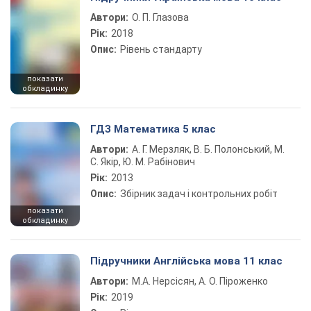
Автори:
О. П. Глазова
Рік:
2018
Опис:
Рівень стандарту
показати
обкладинку
ГДЗ Математика 5 клас
Автори:
А. Г. Мерзляк, В. Б. Полонський, М.
С. Якір, Ю. М. Рабінович
Рік:
2013
Опис:
Збірник задач і контрольних робіт
показати
обкладинку
Підручники Англійська мова 11 клас
Автори:
М.А. Нерсісян, А. О. Піроженко
Рік:
2019