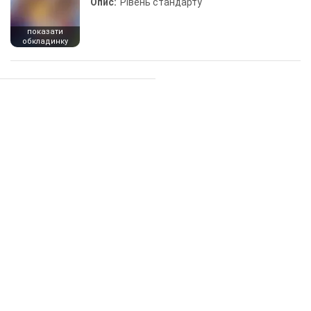
Опис:
Рівень стандарту
показати
обкладинку