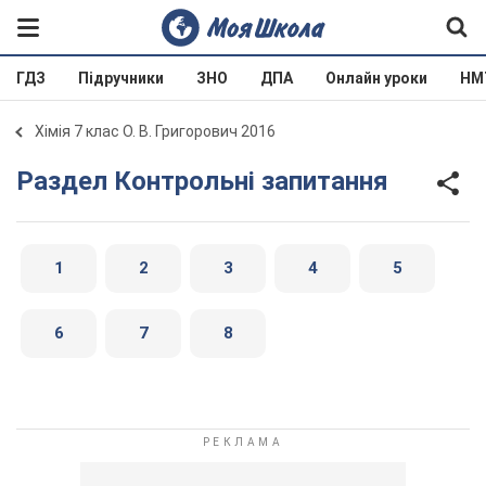
ГДЗ
Підручники
ЗНО
ДПА
Онлайн уроки
НМ
Хімія 7 клас О. В. Григорович 2016
Раздел Контрольні запитання
1
2
3
4
5
6
7
8