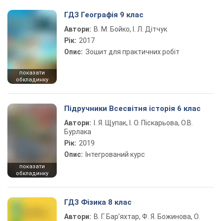
ГДЗ Географія 9 клас
Автори:
В. М. Бойко, І. Л. Дітчук
Рік:
2017
Опис:
Зошит для практичних робіт
показати
обкладинку
Підручники Всесвітня історія 6 клас
Автори:
І. Я. Щупак, І. О. Піскарьова, О.В.
Бурлака
Рік:
2019
Опис:
Інтегрований курс
показати
обкладинку
ГДЗ Фізика 8 клас
Автори:
В. Г. Бар’яхтар, Ф. Я. Божинова, О.