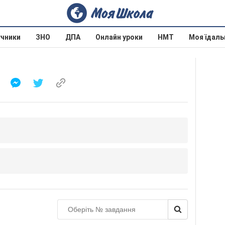
учники
ЗНО
ДПА
Онлайн уроки
НМТ
Моя їдаль