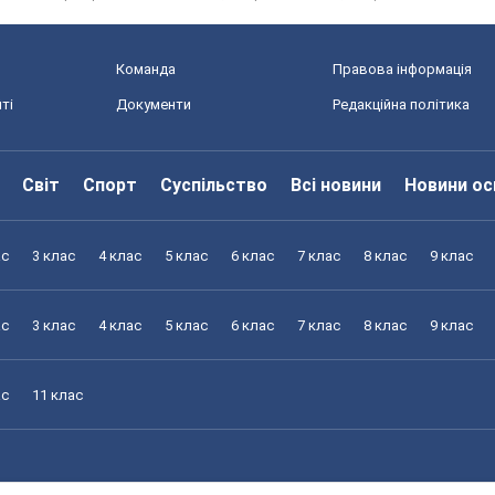
Команда
Правова інформація
ті
Документи
Редакційна політика
Світ
Спорт
Суспільство
Всі новини
Новини ос
ас
3 клас
4 клас
5 клас
6 клас
7 клас
8 клас
9 клас
ас
3 клас
4 клас
5 клас
6 клас
7 клас
8 клас
9 клас
ас
11 клас