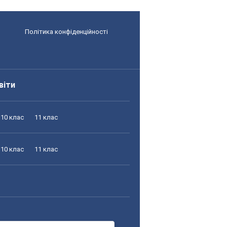
Політика конфіденційності
віти
10 клас
11 клас
10 клас
11 клас