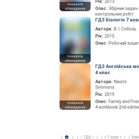
Рік:
2013
показати
Опис:
Збірник задач 
обкладинку
контрольних робіт
ГДЗ Біологія 7 кла
Автори:
В. І. Соболь
Рік:
2015
Опис:
Робочий зоши
показати
обкладинку
ГДЗ Англійська м
4 клас
Автори:
Naomi
Simmons
Рік:
2019
Опис:
Family and Fri
показати
4 workbook 2nd editio
обкладинку
✅ ГДЗ ✅
⚡ 7 клас ⚡
Хім