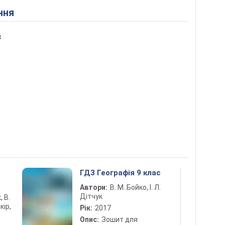
ння
с
5
ГДЗ Географія 9 клас
Автори:
В. М. Бойко, І. Л.
Дітчук
, В.
кір,
Рік:
2017
Опис:
Зошит для