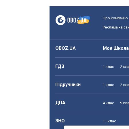
Про компанію
Реклама на сай
OBOZ.UA
Моя Школа
ГДЗ
1 клас
2 кл
Підручники
1 клас
2 кл
ДПА
4 клас
9 кл
ЗНО
11 клас