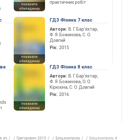
практичних робіт
показати
і
обкладинку
с
ГДЗ Фізика 7 клас
Автори:
В. Г. Бар’яхтар,
Ф. Я. Божинова, С. О.
Довгий
т
Рік:
2015
показати
обкладинку
ова
ГДЗ Фізика 8 клас
Автори:
В. Г. Бар’яхтар,
Ф. Я. Божинова, О. О.
Кірюхіна, С. О. Довгий
Рік:
2016
ends
показати
n
обкладинку
ія ✍
Григорович 2015
Бліц-контроль
Бліц-контроль 4