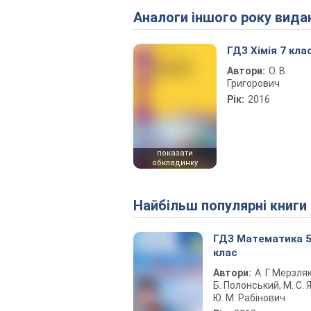
Аналоги іншого року вида
ГДЗ Хімія 7 кла
Автори:
О. В.
Григорович
Рік:
2016
показати
обкладинку
Найбільш популярні книги
ГДЗ Математика 
клас
Автори:
А. Г. Мерзляк
Б. Полонський, М. С. Я
Ю. М. Рабінович