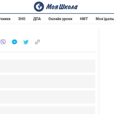
учники
ЗНО
ДПА
Онлайн уроки
НМТ
Моя їдаль