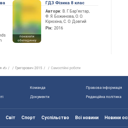
ова
ГДЗ Фізика 8 клас
Автори:
В. Г. Бар’яхтар,
Ф. Я. Божинова, О. О.
Кірюхіна, С. О. Довгий
Рік:
2016
ends
показати
n
обкладинку
ія ✍
Григорович 2015
Самостійні роботи
Команда
Правова інформація
ті
Документи
Редакційна політика
Світ
Спорт
Суспільство
Всі новини
Новини ос