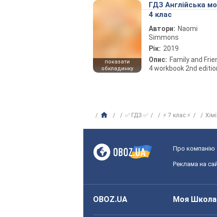
ГДЗ Англійська м
4 клас
Автори:
Naomi
Simmons
Рік:
2019
Опис:
Family and Fri
показати
4 workbook 2nd editio
обкладинку
✅ ГДЗ ✅
⚡ 7 клас ⚡
Хім
Про компанію
Реклама на сай
OBOZ.UA
Моя Школа