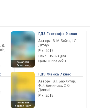
5
ГДЗ Географія 9 клас
Автори:
В. М. Бойко, І. Л.
Дітчук
, В.
кір,
Рік:
2017
Опис:
Зошит для
практичних робіт
показати
і
обкладинку
с
ГДЗ Фізика 7 клас
Автори:
В. Г. Бар’яхтар,
Ф. Я. Божинова, С. О.
Довгий
т
Рік:
2015
показати
обкладинку