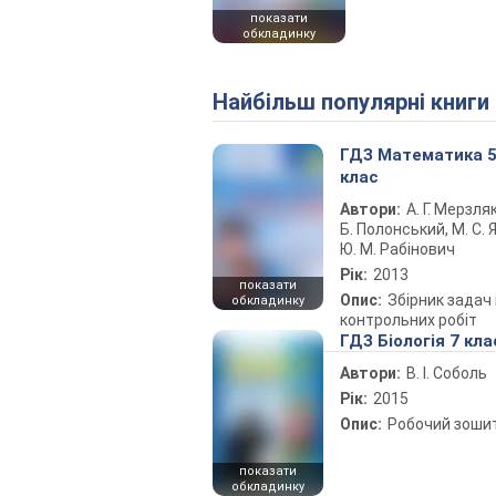
показати
обкладинку
Найбільш популярні книги
ГДЗ Математика 
клас
Автори:
А. Г. Мерзляк
Б. Полонський, М. С. Я
Ю. М. Рабінович
Рік:
2013
показати
Опис:
Збірник задач 
обкладинку
контрольних робіт
ГДЗ Біологія 7 кла
Автори:
В. І. Соболь
Рік:
2015
Опис:
Робочий зоши
показати
обкладинку