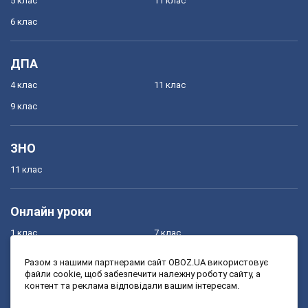
5 клас
11 клас
6 клас
ДПА
4 клас
11 клас
9 клас
ЗНО
11 клас
Онлайн уроки
1 клас
7 клас
2 клас
8 клас
Разом з нашими партнерами сайт OBOZ.UA використовує
файли cookie, щоб забезпечити належну роботу сайту, а
3 клас
9 клас
контент та реклама відповідали вашим інтересам.
4 клас
10 клас