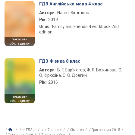
ГДЗ Англійська мова 4 клас
Автори:
Naomi Simmons
Рік:
2019
Опис:
Family and Friends 4 workbook 2nd
edition
показати
обкладинку
ГДЗ Фізика 8 клас
Автори:
В. Г. Бар’яхтар, Ф. Я. Божинова, О.
О. Кірюхіна, С. О. Довгий
Рік:
2016
показати
обкладинку
✅ ГДЗ ✅
⚡ 7 клас ⚡
Хімія ✍
Григорович 2015
Тестові роботи
Тестова робота 3