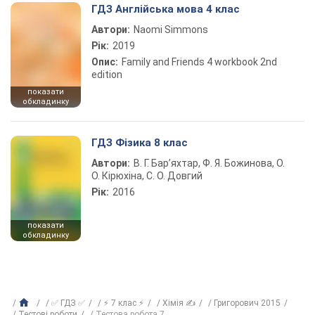
ГДЗ Англійська мова 4 клас
Автори:
Naomi Simmons
Рік:
2019
Опис:
Family and Friends 4 workbook 2nd
edition
показати
обкладинку
ГДЗ Фізика 8 клас
Автори:
В. Г. Бар’яхтар, Ф. Я. Божинова, О.
О. Кірюхіна, С. О. Довгий
Рік:
2016
показати
обкладинку
✅ ГДЗ ✅
⚡ 7 клас ⚡
Хімія ✍
Григорович 2015
Тестові роботи
Тестова робота 7