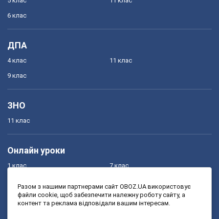
5 клас
11 клас
6 клас
ДПА
4 клас
11 клас
9 клас
ЗНО
11 клас
Онлайн уроки
1 клас
7 клас
2 клас
8 клас
Разом з нашими партнерами сайт OBOZ.UA використовує
файли cookie, щоб забезпечити належну роботу сайту, а
3 клас
9 клас
контент та реклама відповідали вашим інтересам.
4 клас
10 клас