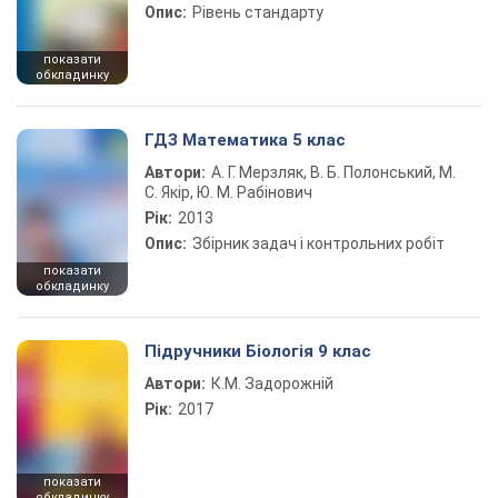
Опис:
Рівень стандарту
показати
обкладинку
ГДЗ Математика 5 клас
Автори:
А. Г. Мерзляк, В. Б. Полонський, М.
С. Якір, Ю. М. Рабінович
Рік:
2013
Опис:
Збірник задач і контрольних робіт
показати
обкладинку
Підручники Біологія 9 клас
Автори:
К.М. Задорожній
Рік:
2017
показати
обкладинку