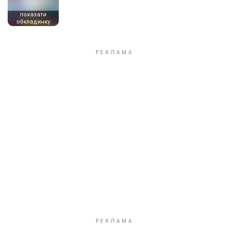
показати
обкладинку