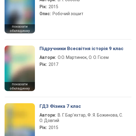
Рік:
2015
Опис:
Робочий зошит
показати
обкладинку
Підручники Всесвітня історія 9 клас
Автори:
О.О. Мартинюк, О. О. Гісем
Рік:
2017
показати
обкладинку
ГДЗ Фізика 7 клас
Автори:
В. Г. Бар’яхтар, Ф. Я. Божинова, С.
О. Довгий
Рік:
2015