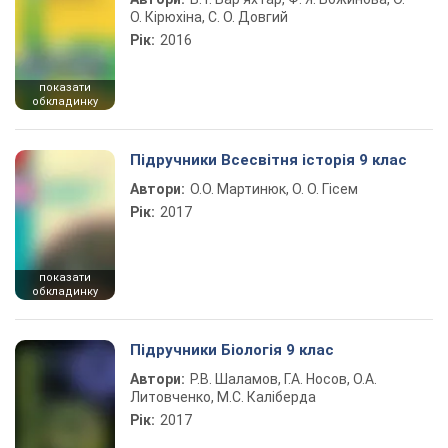
О. Кірюхіна, С. О. Довгий
Рік:
2016
показати
обкладинку
Підручники Всесвітня історія 9 клас
Автори:
О.О. Мартинюк, О. О. Гісем
Рік:
2017
показати
обкладинку
Підручники Біологія 9 клас
Автори:
Р.В. Шаламов, Г.А. Носов, О.А.
Литовченко, М.С. Каліберда
Рік:
2017