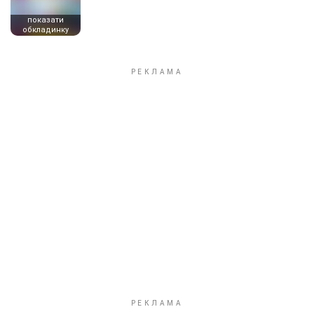
показати
обкладинку