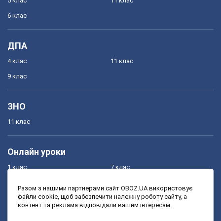
5 клас
11 клас
6 клас
ДПА
4 клас
11 клас
9 клас
ЗНО
11 клас
Онлайн уроки
1 клас
7 клас
2 клас
8 клас
Разом з нашими партнерами сайт OBOZ.UA використовує
файли cookie, щоб забезпечити належну роботу сайту, а
3 клас
9 клас
контент та реклама відповідали вашим інтересам.
4 клас
10 клас