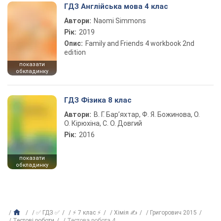
ГДЗ Англійська мова 4 клас
Автори:
Naomi Simmons
Рік:
2019
Опис:
Family and Friends 4 workbook 2nd
edition
показати
обкладинку
ГДЗ Фізика 8 клас
Автори:
В. Г. Бар’яхтар, Ф. Я. Божинова, О.
О. Кірюхіна, С. О. Довгий
Рік:
2016
показати
обкладинку
✅ ГДЗ ✅
⚡ 7 клас ⚡
Хімія ✍
Григорович 2015
Тестові роботи
Тестова робота 4