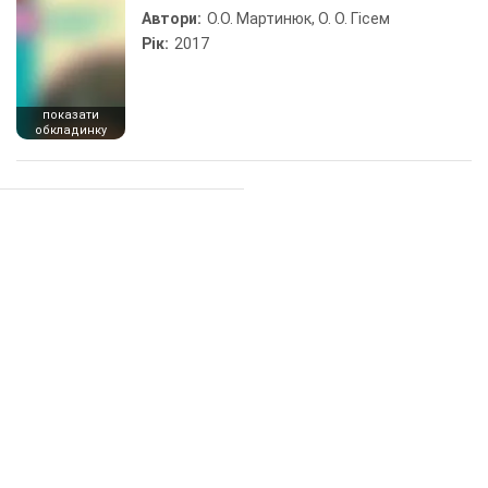
Автори:
О.О. Мартинюк, О. О. Гісем
Рік:
2017
показати
обкладинку