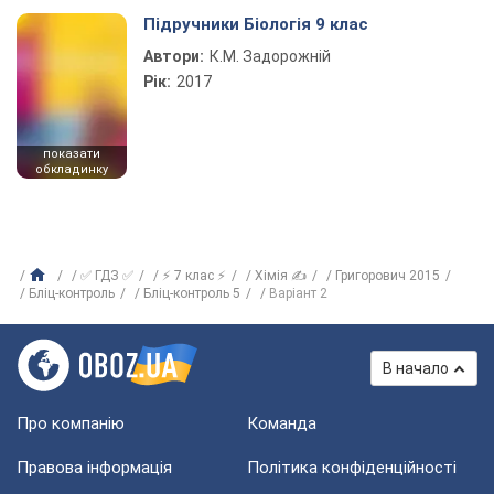
Підручники Біологія 9 клас
Автори:
К.М. Задорожній
Рік:
2017
показати
обкладинку
✅ ГДЗ ✅
⚡ 7 клас ⚡
Хімія ✍
Григорович 2015
Бліц-контроль
Бліц-контроль 5
Варіант 2
В начало
Про компанію
Команда
Правова інформація
Політика конфіденційності