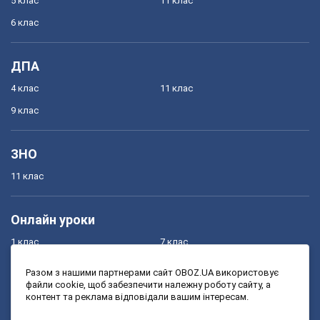
5 клас
11 клас
6 клас
ДПА
4 клас
11 клас
9 клас
ЗНО
11 клас
Онлайн уроки
1 клас
7 клас
2 клас
8 клас
Разом з нашими партнерами сайт OBOZ.UA використовує
файли cookie, щоб забезпечити належну роботу сайту, а
3 клас
9 клас
контент та реклама відповідали вашим інтересам.
4 клас
10 клас