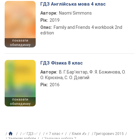
ГДЗ Англійська мова 4 клас
Автори:
Naomi Simmons
Рік:
2019
Опис:
Family and Friends 4 workbook 2nd
edition
показати
обкладинку
ГДЗ Фізика 8 клас
Автори:
В. Г. Бар’яхтар, Ф. Я. Божинова, О.
О. Кірюхіна, С. О. Довгий
Рік:
2016
показати
обкладинку
✅ ГДЗ ✅
⚡ 7 клас ⚡
Хімія ✍
Григорович 2015
Залікові роботи
Залікова робота 2