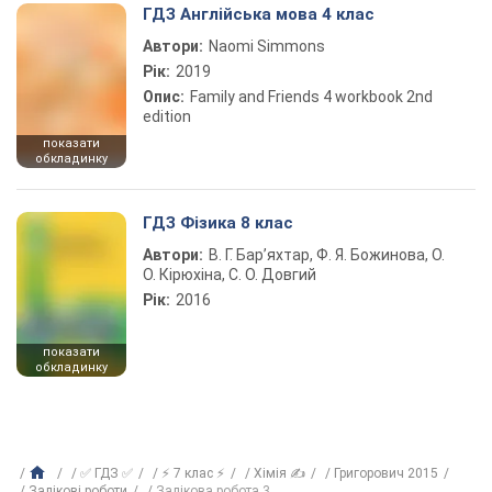
ГДЗ Англійська мова 4 клас
Автори:
Naomi Simmons
Рік:
2019
Опис:
Family and Friends 4 workbook 2nd
edition
показати
обкладинку
ГДЗ Фізика 8 клас
Автори:
В. Г. Бар’яхтар, Ф. Я. Божинова, О.
О. Кірюхіна, С. О. Довгий
Рік:
2016
показати
обкладинку
✅ ГДЗ ✅
⚡ 7 клас ⚡
Хімія ✍
Григорович 2015
Залікові роботи
Залікова робота 3