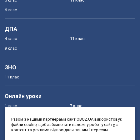
5 клас
11 клас
6 клас
ДПА
4 клас
11 клас
9 клас
ЗНО
11 клас
Онлайн уроки
1 клас
7 клас
2 клас
8 клас
Разом з нашими партнерами сайт OBOZ.UA використовує
файли cookie, щоб забезпечити належну роботу сайту, а
3 клас
9 клас
контент та реклама відповідали вашим інтересам.
4 клас
10 клас