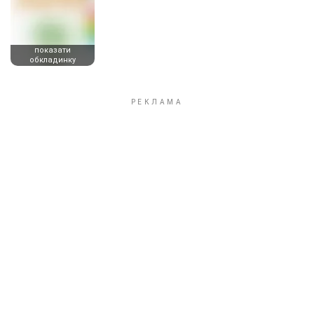
показати
обкладинку