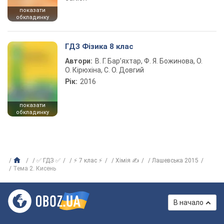
показати
обкладинку
ГДЗ Фізика 8 клас
Автори:
В. Г. Бар’яхтар, Ф. Я. Божинова, О.
О. Кірюхіна, С. О. Довгий
Рік:
2016
показати
обкладинку
✅ ГДЗ ✅
⚡ 7 клас ⚡
Хімія ✍
Лашевська 2015
Тема 2. Кисень
В начало