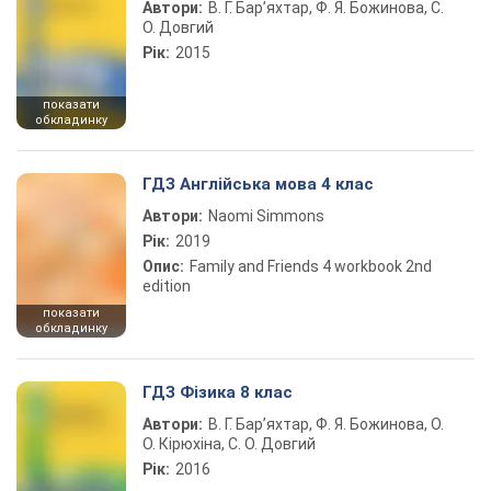
Автори:
В. Г. Бар’яхтар, Ф. Я. Божинова, С.
О. Довгий
Рік:
2015
показати
обкладинку
ГДЗ Англійська мова 4 клас
Автори:
Naomi Simmons
Рік:
2019
Опис:
Family and Friends 4 workbook 2nd
edition
показати
обкладинку
ГДЗ Фізика 8 клас
Автори:
В. Г. Бар’яхтар, Ф. Я. Божинова, О.
О. Кірюхіна, С. О. Довгий
Рік:
2016