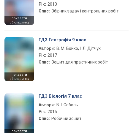
Рік:
2013
Опис:
Збірник задач і контрольних робіт
показати
обкладинку
ГДЗ Географія 9 клас
Автори:
В. М. Бойко, І. Л. Дітчук
Рік:
2017
Опис:
Зошит для практичних робіт
показати
обкладинку
ГДЗ Біологія 7 клас
Автори:
В. І. Соболь
Рік:
2015
Опис:
Робочий зошит
показати