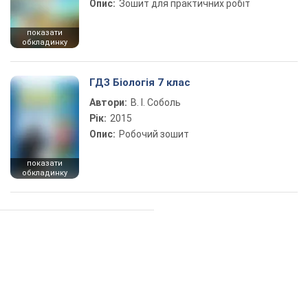
Опис:
Зошит для практичних робіт
показати
обкладинку
ГДЗ Біологія 7 клас
Автори:
В. І. Соболь
Рік:
2015
Опис:
Робочий зошит
показати
обкладинку