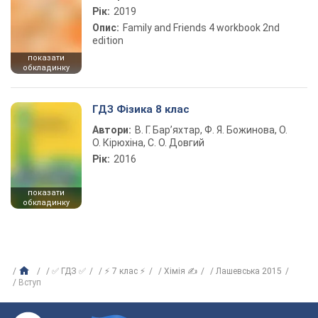
Рік:
2019
Опис:
Family and Friends 4 workbook 2nd
edition
показати
обкладинку
ГДЗ Фізика 8 клас
Автори:
В. Г. Бар’яхтар, Ф. Я. Божинова, О.
О. Кірюхіна, С. О. Довгий
Рік:
2016
показати
обкладинку
✅ ГДЗ ✅
⚡ 7 клас ⚡
Хімія ✍
Лашевська 2015
Вступ