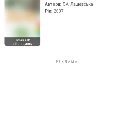
Автори:
Г. А. Лашевська
Рік:
2007
показати
обкладинку