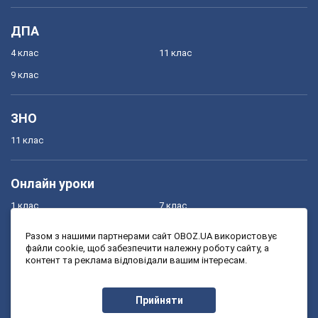
ДПА
4 клас
11 клас
9 клас
ЗНО
11 клас
Онлайн уроки
1 клас
7 клас
2 клас
8 клас
Разом з нашими партнерами сайт OBOZ.UA використовує
файли cookie, щоб забезпечити належну роботу сайту, а
3 клас
9 клас
контент та реклама відповідали вашим інтересам.
4 клас
10 клас
5 клас
11 клас
Прийняти
6 клас