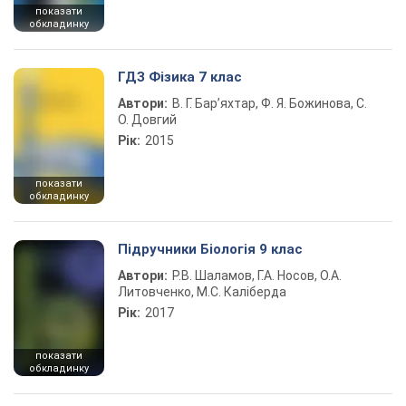
показати
обкладинку
ГДЗ Фізика 7 клас
Автори:
В. Г. Бар’яхтар, Ф. Я. Божинова, С.
О. Довгий
Рік:
2015
показати
обкладинку
Підручники Біологія 9 клас
Автори:
Р.В. Шаламов, Г.А. Носов, О.А.
Литовченко, М.С. Каліберда
Рік:
2017
показати
обкладинку