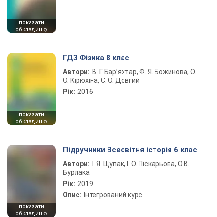
показати
обкладинку
ГДЗ Фізика 8 клас
Автори:
В. Г. Бар’яхтар, Ф. Я. Божинова, О.
О. Кірюхіна, С. О. Довгий
Рік:
2016
показати
обкладинку
Підручники Всесвітня історія 6 клас
Автори:
І. Я. Щупак, І. О. Піскарьова, О.В.
Бурлака
Рік:
2019
Опис:
Інтегрований курс
показати
обкладинку