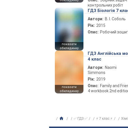
Опис:
Збірник задач 
обкладинку
контрольних робіт
ГДЗ Біологія 7 кла
Автори:
В. І. Соболь
Рік:
2015
Опис:
Робочий зоши
показати
обкладинку
ГДЗ Англійська м
4 клас
Автори:
Naomi
Simmons
Рік:
2019
Опис:
Family and Fri
показати
4 workbook 2nd editio
обкладинку
✅ ГДЗ ✅
⚡ 7 клас ⚡
Хім