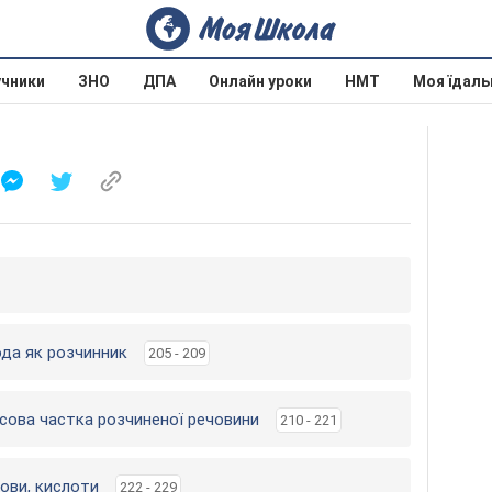
учники
ЗНО
ДПА
Онлайн уроки
НМТ
Моя їдаль
ода як розчинник
205 - 209
Масова частка розчиненої речовини
210 - 221
нови, кислоти
222 - 229