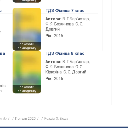
і
обкладинку
с
ГДЗ Фізика 7 клас
Автори:
В. Г. Бар’яхтар,
Ф. Я. Божинова, С. О.
Довгий
т
Рік:
2015
показати
обкладинку
ова
ГДЗ Фізика 8 клас
Автори:
В. Г. Бар’яхтар,
Ф. Я. Божинова, О. О.
Кірюхіна, С. О. Довгий
Рік:
2016
ends
показати
n
обкладинку
ія ✍
Попель 2020
Розділ 3. Вода