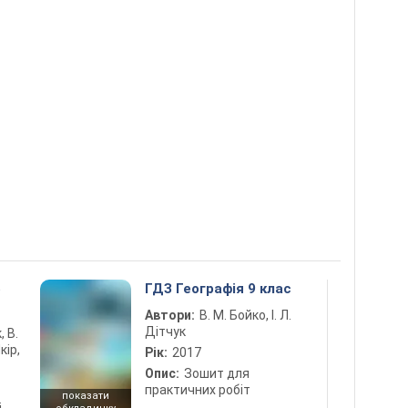
5
ГДЗ Географія 9 клас
Автори:
В. М. Бойко, І. Л.
Дітчук
, В.
кір,
Рік:
2017
Опис:
Зошит для
практичних робіт
показати