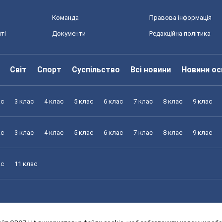
Команда
Правова інформація
ті
Документи
Редакційна політика
Світ
Спорт
Суспільство
Всі новини
Новини ос
ас
3 клас
4 клас
5 клас
6 клас
7 клас
8 клас
9 клас
ас
3 клас
4 клас
5 клас
6 клас
7 клас
8 клас
9 клас
ас
11 клас