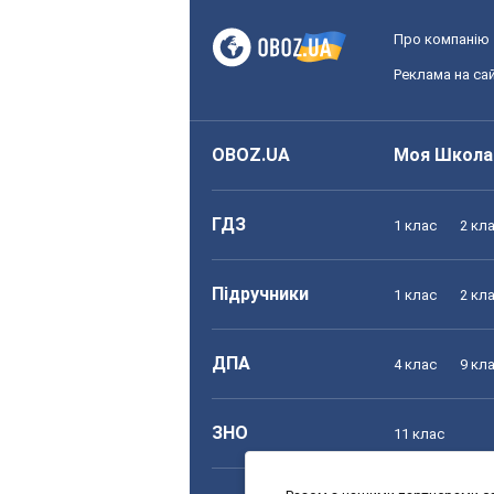
Про компанію
Реклама на сай
OBOZ.UA
Моя Школа
ГДЗ
1 клас
2 кл
Підручники
1 клас
2 кл
ДПА
4 клас
9 кл
ЗНО
11 клас