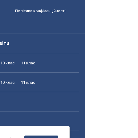
Політика конфіденційності
віти
10 клас
11 клас
10 клас
11 клас