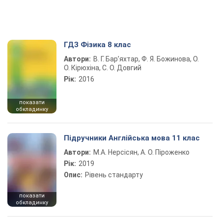
ГДЗ Фізика 8 клас
Автори:
В. Г. Бар’яхтар, Ф. Я. Божинова, О.
О. Кірюхіна, С. О. Довгий
Рік:
2016
показати
обкладинку
Підручники Англійська мова 11 клас
Автори:
М.А. Нерсісян, А. О. Піроженко
Рік:
2019
Опис:
Рівень стандарту
показати
обкладинку