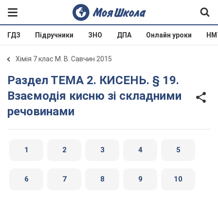
ГДЗ
Підручники
ЗНО
ДПА
Онлайн уроки
НМ
Хімія 7 клас М. В. Савчин 2015
Раздел ТЕМА 2. КИСЕНЬ. § 19.
Взаємодія кисню зі складними
речовинами
1
2
3
4
5
6
7
8
9
10