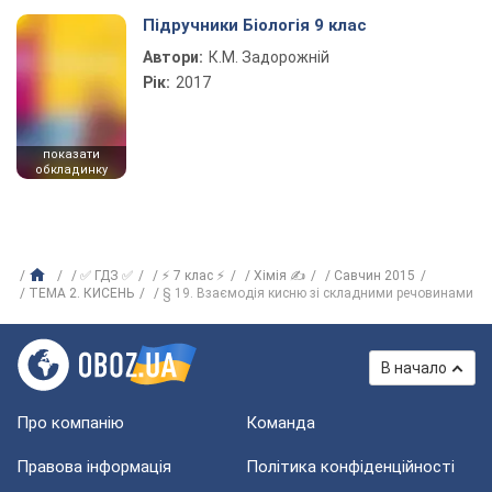
Підручники Біологія 9 клас
Автори:
К.М. Задорожній
Рік:
2017
показати
обкладинку
✅ ГДЗ ✅
⚡ 7 клас ⚡
Хімія ✍
Савчин 2015
ТЕМА 2. КИСЕНЬ
§ 19. Взаємодія кисню зі складними речовинами
В начало
Про компанію
Команда
Правова інформація
Політика конфіденційності